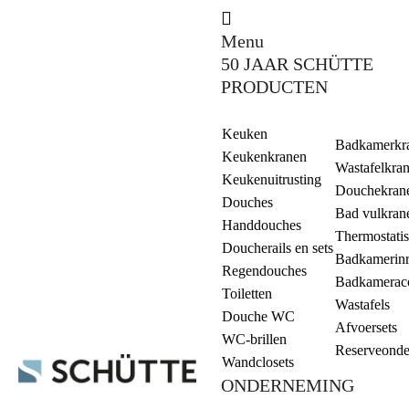
Menu
50 JAAR SCHÜTTE
PRODUCTEN
Keuken
Badkamerkr
Keukenkranen
Wastafelkra
Keukenuitrusting
Douchekran
Douches
Bad vulkran
Handdouches
Thermostati
Doucherails en sets
Badkamerinr
Regendouches
Badkameracc
Toiletten
Wastafels
Douche WC
Afvoersets
WC-brillen
Reserveonde
Wandclosets
ONDERNEMING