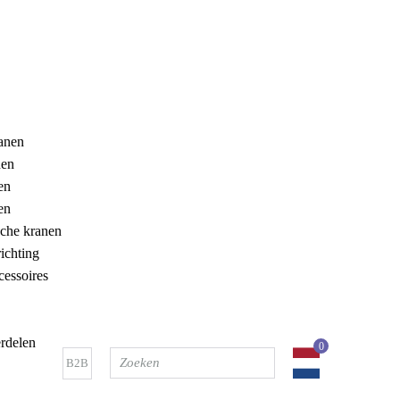
anen
nen
en
en
sche kranen
ichting
essoires
rdelen
0
B2B