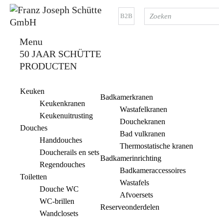
B2B
Menu
50 JAAR SCHÜTTE
PRODUCTEN
Keuken
Badkamerkranen
Keukenkranen
Wastafelkranen
Keukenuitrusting
Douchekranen
Douches
Bad vulkranen
Handdouches
Thermostatische kranen
Doucherails en sets
Badkamerinrichting
Regendouches
Badkameraccessoires
Toiletten
Wastafels
Douche WC
Afvoersets
WC-brillen
Reserveonderdelen
Wandclosets