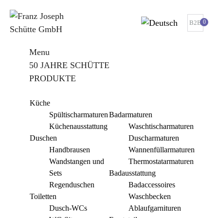
0
B2B
Menu
50 JAHRE SCHÜTTE
PRODUKTE
Küche
Spültischarmaturen
Badarmaturen
Küchenausstattung
Waschtischarmaturen
Duschen
Duscharmaturen
Handbrausen
Wannenfüllarmaturen
Wandstangen und
Thermostatarmaturen
Sets
Badausstattung
Regenduschen
Badaccessoires
Toiletten
Waschbecken
Dusch-WCs
Ablaufgarnituren