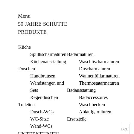
Menu
50 JAHRE SCHÜTTE
PRODUKTE
Küche
Spültischarmaturen
Badarmaturen
Küchenausstattung
Waschtischarmaturen
Duschen
Duscharmaturen
Handbrausen
Wannenfüllarmaturen
Wandstangen und
Thermostatarmaturen
Sets
Badausstattung
Regenduschen
Badaccessoires
Toiletten
Waschbecken
Dusch-WCs
Ablaufgarnituren
WC-Sitze
Ersatzteile
Wand-WCs
B2B