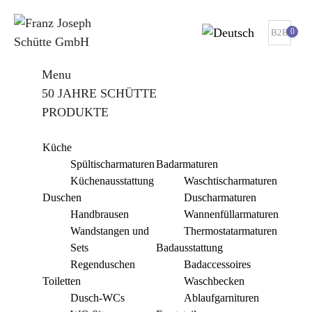
0
B2B
Menu
50 JAHRE SCHÜTTE
PRODUKTE
Küche
Spültischarmaturen
Badarmaturen
Küchenausstattung
Waschtischarmaturen
Duschen
Duscharmaturen
Handbrausen
Wannenfüllarmaturen
Wandstangen und
Thermostatarmaturen
Sets
Badausstattung
Regenduschen
Badaccessoires
Toiletten
Waschbecken
Dusch-WCs
Ablaufgarnituren