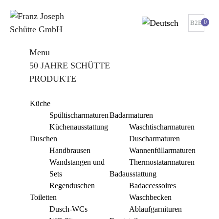
0
B2B
Menu
50 JAHRE SCHÜTTE
PRODUKTE
Küche
Spültischarmaturen
Badarmaturen
Küchenausstattung
Waschtischarmaturen
Duschen
Duscharmaturen
Handbrausen
Wannenfüllarmaturen
Wandstangen und
Thermostatarmaturen
Sets
Badausstattung
Regenduschen
Badaccessoires
Toiletten
Waschbecken
Dusch-WCs
Ablaufgarnituren