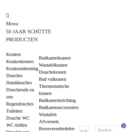
Menu
50 JAAR SCHÜTTE
PRODUCTEN
Keuken
Badkamerkranen
Keukenkranen
Wastafelkranen
Keukenuitrusting
Douchekranen
Douches
Bad vulkranen
Handdouches
Thermostatische
Doucherails en
kranen
sets
Badkamerinrichting
Regendouches
Badkameraccessoires
Toiletten
Wastafels
Douche WC
Afvoersets
WC-brillen
0
Reserveonderdelen
B2B