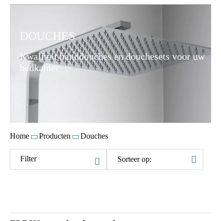
DOUCHES
Kwaliteit handdouches en douchesets voor uw
badkamer
Home
Producten
Douches
Prijs
Filter
Sorteer op:
Kleur