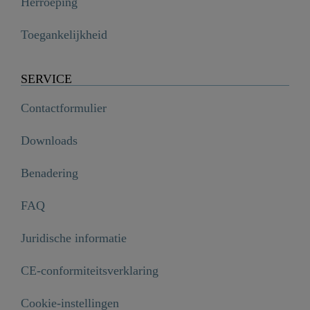
Herroeping
Toegankelijkheid
SERVICE
Contactformulier
Downloads
Benadering
FAQ
Juridische informatie
GENUA Handdouche, chroom

€ 15,99
CE-conformiteitsverklaring
Cookie-instellingen