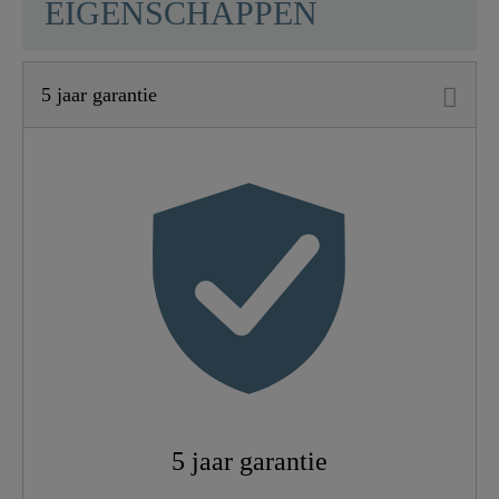
EIGENSCHAPPEN
5 jaar garantie
Materiaal
ABS (buiten) / POM
(binnen)
Kleur
Chroom
Gewicht
0,2 Kg
Breedte
10,0 Cm
Lengte
23,0 Cm
5 jaar garantie
Aantal Straalsoorten
1