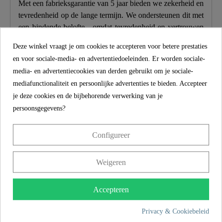
Met een fabrieksgarantie van 5 jaar bieden we zekerheid en
tevredenheid op de lange termijn. We ondersteunen dit met
een bindende belofte - omdat tevredenheid en vertrouwen
tellen bij elke aankoop.
Deze winkel vraagt je om cookies te accepteren voor betere prestaties
en voor sociale-media- en advertentiedoeleinden. Er worden sociale-
Productkenmerken
media- en advertentiecookies van derden gebruikt om je sociale-
mediafunctionaliteit en persoonlijke advertenties te bieden. Accepteer
Omvang van de levering
je deze cookies en de bijbehorende verwerking van je
persoonsgegevens?
Over SCHÜTTE
Configureer
MEER INFORMATIE
Weigeren
Accepteren
Privacy & Cookiebeleid
Product images