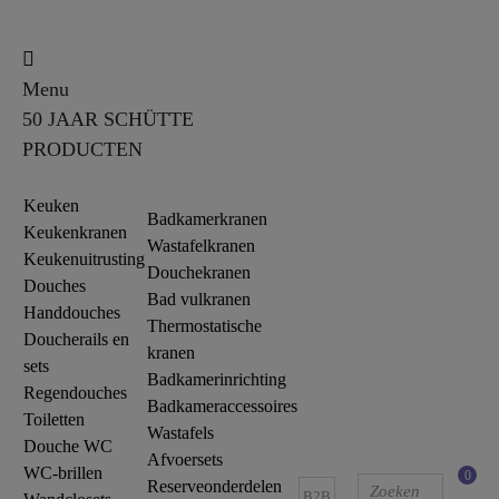
Menu
50 JAAR SCHÜTTE
PRODUCTEN
Keuken
Badkamerkranen
Keukenkranen
Wastafelkranen
Keukenuitrusting
Douchekranen
Douches
Bad vulkranen
Handdouches
Thermostatische
Doucherails en
kranen
sets
Badkamerinrichting
Regendouches
Badkameraccessoires
Toiletten
Wastafels
Douche WC
Afvoersets
WC-brillen
0
Reserveonderdelen
B2B