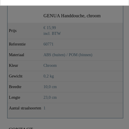
GENUA Handdouche, chroom
€ 15,99
Prijs
incl. BTW
Referentie
60771
Materiaal
ABS (buiten) / POM (binnen)
Kleur
Chroom
Gewicht
0,2 kg
Breedte
10,0 cm
Lengte
23,0 cm
Aantal straalsoorten
1