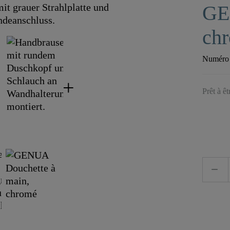
GE
ch
Numéro d
Prêt à ê