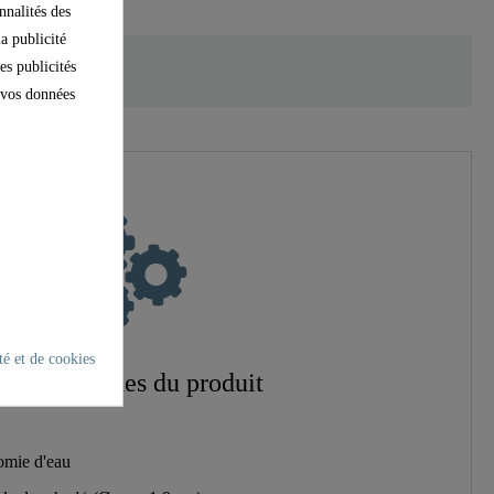
nnalités des
la publicité
es publicités
e vos données
ntérieur)
té et de cookies
ractéristiques du produit
omie d'eau