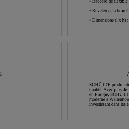
• Raccord de flexible
• Revêtement chromé
• Dimensions (l x h) 
n
SCHÜTTE produit des r
qualité. Avec plus de 
en Europe, SCHÜTTE of
moderne à Wallenhorst
investissant dans les 