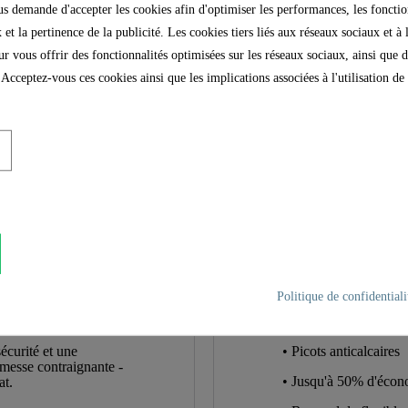
 demande d'accepter les cookies afin d'optimiser les performances, les fonctio
 et la pertinence de la publicité. Les cookies tiers liés aux réseaux sociaux et à 
our vous offrir des fonctionnalités optimisées sur les réseaux sociaux, ainsi que d
 Acceptez-vous ces cookies ainsi que les implications associées à l'utilisation d
ABS (extérieur) / POM (i
Chromé
0,2 Kg
10,0 Cm
Politique de confidentiali
Ca
23,0 Cm
écurité et une
• Picots anticalcaires
omesse contraignante -
1
• Jusqu'à 50% d'écon
at.