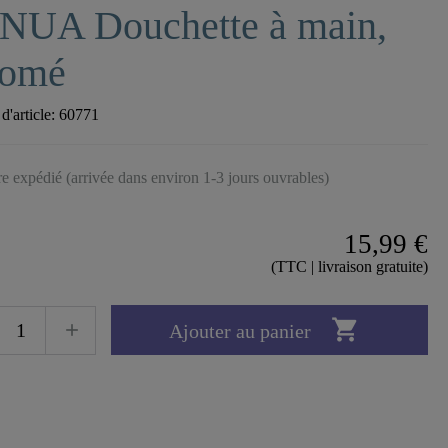
NUA Douchette à main,
romé
'article:
60771
tre expédié (arrivée dans environ 1-3 jours ouvrables)
15,99 €
(TTC | livraison gratuite)

Ajouter au panier