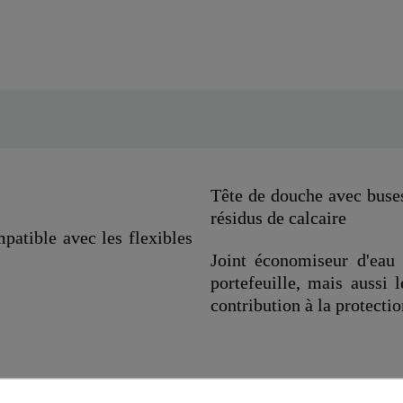
Tête de douche avec buses
résidus de calcaire
patible avec les flexibles
Joint économiseur d'eau 
portefeuille, mais aussi 
contribution à la protecti