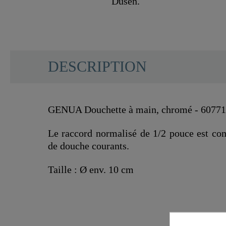
DESCRIPTION
GENUA Douchette à main, chromé - 60771
Le raccord normalisé de 1/2 pouce est com
de douche courants.
Taille : Ø env. 10 cm