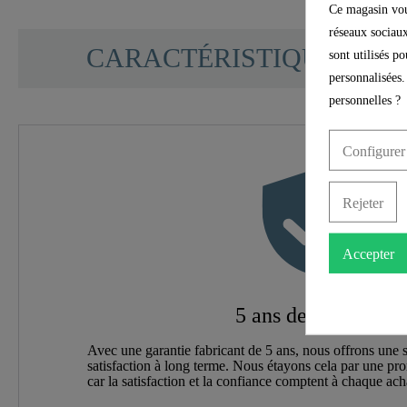
Ce magasin vous
SCHÜTTE
réseaux sociaux
CARACTÉRISTIQUES
sont utilisés p
personnalisées.
personnelles ?
Matériau
Configurer
Couleur
Rejeter
Poids
Accepter
Largeur
5 ans de garantie
Longueur
Avec une garantie fabricant de 5 ans, nous offrons une s
satisfaction à long terme. Nous étayons cela par une pr
Nombre De Jets
car la satisfaction et la confiance comptent à chaque ach