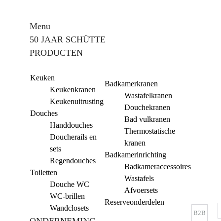
Menu
50 JAAR SCHÜTTE
PRODUCTEN
Keuken
Badkamerkranen
Keukenkranen
Wastafelkranen
Keukenuitrusting
Douchekranen
Douches
Bad vulkranen
Handdouches
Thermostatische
Doucherails en
kranen
sets
Badkamerinrichting
Regendouches
Badkameraccessoires
Toiletten
Wastafels
Douche WC
Afvoersets
WC-brillen
Reserveonderdelen
Wandclosets
B2B