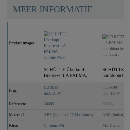
MEER INFORMATIE
Product images
SCHÜTTE Überkopf-
SCHÜTTE L
Brauseset LA PALMA,
hoofddouchese
Chrom/Weiß
€ 219,99
€ 239,99
Prijs
incl. BTW
incl. BTW
Referentie
60685
60686
Materiaal
ABS (buiten) / POM (binnen)
ABS (buiten) / 
Kleur
Chroom/Wit
Mat Zwart