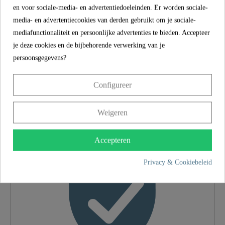
kleine bijdrage aan de bescherming van het
en voor sociale-media- en advertentiedoeleinden. Er worden sociale-
milieu.
media- en advertentiecookies van derden gebruikt om je sociale-
mediafunctionaliteit en persoonlijke advertenties te bieden. Accepteer
"
je deze cookies en de bijbehorende verwerking van je
persoonsgegevens?
SCHÜTTE
EIGENSCHAPPEN
Configureer
Weigeren
5 Jahre Garantie
Materiaal
ABS (buiten) / POM
Accepteren
(binnen)
Privacy & Cookiebeleid
Kleur
Chroom/Wit
Gewicht
3,1 Kg