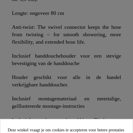
Lengte: ongeveer 80 cm
Anti-twist: The swivel connector keeps the hose
from twisting – for smooth showering, more
flexibility, and extended hose life.
Inclusief handdouchehouder voor een stevige
bevestiging van de handdouche
Houder geschikt voor alle in de handel
verkrijgbare handdouches
Inclusief montagemateriaal en meertalige,
geïllustreerde montage-instructies
Inclusief waterbesparende pakking. Dit bespaart
niet alleen geld, maar ook ressources en is dus een
Deze winkel vraagt je om cookies te accepteren voor betere prestaties