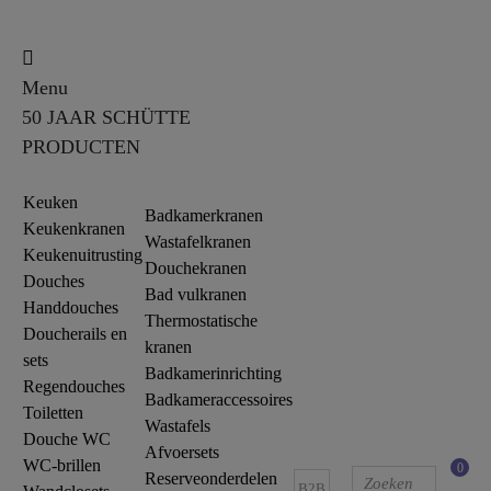
Menu
50 JAAR SCHÜTTE
PRODUCTEN
Keuken
Badkamerkranen
Keukenkranen
Wastafelkranen
Keukenuitrusting
Douchekranen
Douches
Bad vulkranen
Handdouches
Thermostatische
Doucherails en
kranen
sets
Badkamerinrichting
Regendouches
Badkameraccessoires
Toiletten
Wastafels
Douche WC
Afvoersets
WC-brillen
0
Reserveonderdelen
B2B