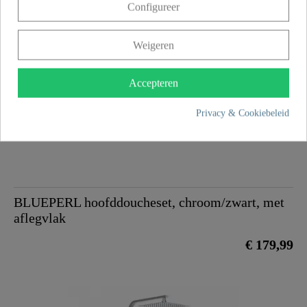
Configureer
MADURA FRESH Hoofddoucheset, mat zwart
Weigeren
€ 299,99
Accepteren
Privacy & Cookiebeleid
BLUEPERL hoofddoucheset, chroom/zwart, met
aflegvlak
€ 179,99