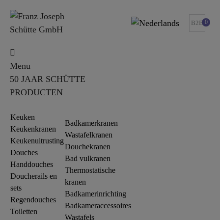
0
B2B
Menu
50 JAAR SCHÜTTE
PRODUCTEN
Keuken
Badkamerkranen
Keukenkranen
Wastafelkranen
Keukenuitrusting
Douchekranen
Douches
Bad vulkranen
Handdouches
Thermostatische
Doucherails en
kranen
sets
Badkamerinrichting
Regendouches
Badkameraccessoires
Toiletten
Wastafels