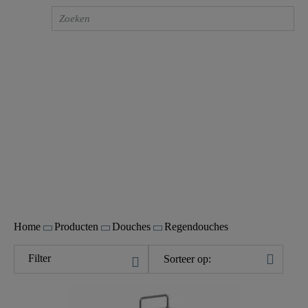
Regendouches
Regendouches van hoge kwaliteit voor uw
badkamer
Home
Producten
Douches
Regendouches
Filter
Sorteer op: