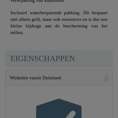
verwijdering van kalkresten
Inclusief waterbesparende pakking. Dit bespaart
niet alleen geld, maar ook ressources en is dus een
kleine bijdrage aan de bescherming van het
milieu.
SCHÜTTE
EIGENSCHAPPEN
Winkelen vanuit Duitsland
Materiaal
ABS (buiten) / POM
(binnen)
Kleur
Chroom