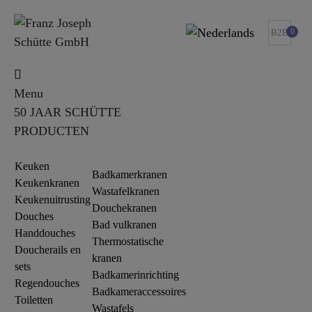
0
B2B
Menu
50 JAAR SCHÜTTE
PRODUCTEN
Keuken
Badkamerkranen
Keukenkranen
Wastafelkranen
Keukenuitrusting
Douchekranen
Douches
Bad vulkranen
Handdouches
Thermostatische
Doucherails en
kranen
sets
Badkamerinrichting
Regendouches
Badkameraccessoires
Toiletten
Wastafels