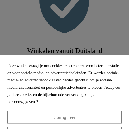
Gewicht
0,2 Kg
Breedte
6,0 Cm
Hoogte
19,6 Cm
Winkelen vanuit Duitsland
Lengte
20,6 Cm
Met een wettelijke conformiteit van 2 jaar op al onze
Deze winkel vraagt je om cookies te accepteren voor betere prestaties
Aantal Straalsoorten
2
producten bieden we niet alleen producten van de hoogste
en voor sociale-media- en advertentiedoeleinden. Er worden sociale-
kwaliteit, maar ook bescherming op lange termijn. We
media- en advertentiecookies van derden gebruikt om je sociale-
ondersteunen dit met een bindende belofte - omdat
mediafunctionaliteit en persoonlijke advertenties te bieden. Accepteer
tevredenheid en vertrouwen tellen bij elke aankoop.
je deze cookies en de bijbehorende verwerking van je
persoonsgegevens?
Productkenmerken
Configureer
Omvang van de levering