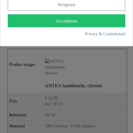
Weigeren
Over SCHÜTTE
Accepteren
MEER INFORMATIE
Privacy & Cookiebeleid
Product images
ANTEA handdouche, chroom
€ 14,99
Prijs
incl. BTW
Referentie
60730
Materiaal
ABS (buiten) / POM (binnen)