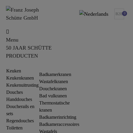
0
B2B
Menu
50 JAAR SCHÜTTE
PRODUCTEN
Keuken
Badkamerkranen
Keukenkranen
Wastafelkranen
Keukenuitrusting
Douchekranen
Douches
Bad vulkranen
Handdouches
Thermostatische
Doucherails en
kranen
sets
Badkamerinrichting
Regendouches
Badkameraccessoires
Toiletten
Wastafels