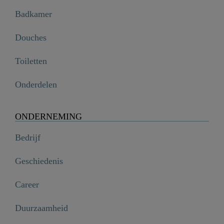
Badkamer
Douches
Toiletten
Onderdelen
ONDERNEMING
Bedrijf
Geschiedenis
Career
CORNWALL mengkraan keuken met ronde uitloop, zwart mat

€ 119,99
Duurzaamheid