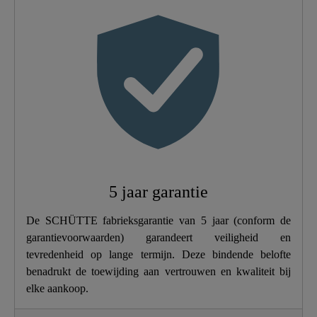
Kleur
Mat Zwart
Type Verbinding
Hoge Druk
Gewicht
1,4 Kg
Breedte
5,9 Cm
Hoogte
34,0 Cm
5 jaar garantie
Lengte
23,0 Cm
De SCHÜTTE fabrieksgarantie van 5 jaar (conform de
garantievoorwaarden) garandeert veiligheid en
tevredenheid op lange termijn. Deze bindende belofte
benadrukt de toewijding aan vertrouwen en kwaliteit bij
elke aankoop.