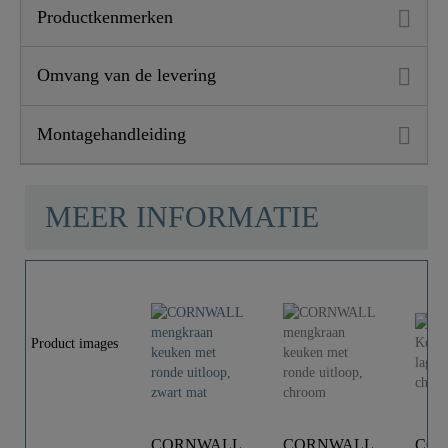
Productkenmerken
Omvang van de levering
Montagehandleiding
MEER INFORMATIE
Product images
CORNWALL
CORNWALL
CO