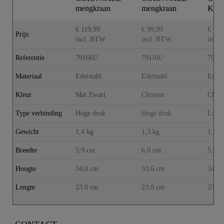
mengkraan
mengkraan
Keuk
keuken met
keuken met
lage 
ronde uitloop,
ronde uitloop,
chro
€ 119,99
€ 99,99
€ 114
Prijs
zwart ..
chroom
incl. BTW
incl. BTW
incl
Referentie
79166U
79116U
7911
Materiaal
Edelstahl
Edelstahl
Edels
Kleur
Mat Zwart
Chroom
Chro
Type verbinding
Hoge druk
Hoge druk
Lage 
Gewicht
1,4 kg
1,3 kg
1,5 k
Breedte
5,9 cm
6,0 cm
5,9 c
Hoogte
34,0 cm
33,6 cm
34,0 
Lengte
23,0 cm
23,0 cm
23,0 