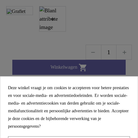

Winkelwagen
Deze winkel vraagt je om cookies te accepteren voor betere prestaties
BESCHRIJVING
en voor sociale-media- en advertentiedoeleinden. Er worden sociale-
media- en advertentiecookies van derden gebruikt om je sociale-
mediafunctionaliteit en persoonlijke advertenties te bieden. Accepteer
CORNWALL mengkraan keuken met ronde
je deze cookies en de bijbehorende verwerking van je
uitloop, zwart mat - 79166U
persoonsgegevens?