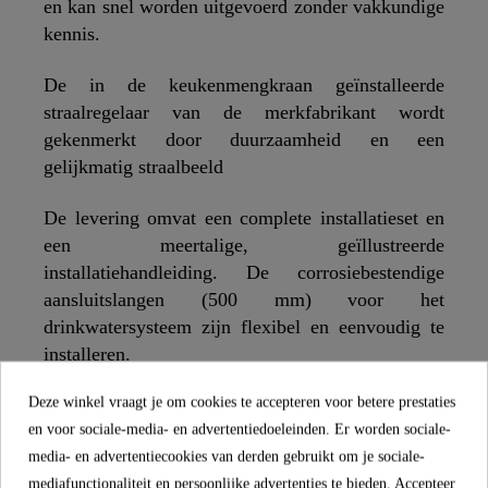
en kan snel worden uitgevoerd zonder vakkundige
kennis.
De in de keukenmengkraan geïnstalleerde
straalregelaar van de merkfabrikant wordt
gekenmerkt door duurzaamheid en een
gelijkmatig straalbeeld
De levering omvat een complete installatieset en
een meertalige, geïllustreerde
installatiehandleiding. De corrosiebestendige
aansluitslangen (500 mm) voor het
drinkwatersysteem zijn flexibel en eenvoudig te
installeren.
Deze winkel vraagt je om cookies te accepteren voor betere prestaties
en voor sociale-media- en advertentiedoeleinden. Er worden sociale-
SCHÜTTE
EIGENSCHAPPEN
media- en advertentiecookies van derden gebruikt om je sociale-
mediafunctionaliteit en persoonlijke advertenties te bieden. Accepteer