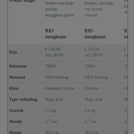
Product images
RIO
RIO
RIO
mengkraan
mengkraan
meng
keuken met
keuken,
keuk
hoge uitloop,
montage van
hoge 
€ 129,99
€ 114,99
€ 99,
Prijs
hoogglans gr..
boven, chroom
chro
incl. BTW
incl. BTW
incl
Referentie
79836
79800
7981
Materiaal
UBA Messing
UBA Messing
UBA 
Kleur
Glanzend Grafiet
Chroom
Chro
Type verbinding
Hoge druk
Hoge druk
Hoge
Gewicht
1,3 kg
1,4 kg
1,3 k
Breedte
5,7 cm
5,7 cm
5,7 c
Hoogte
30,0 cm
30,0 cm
30,0 