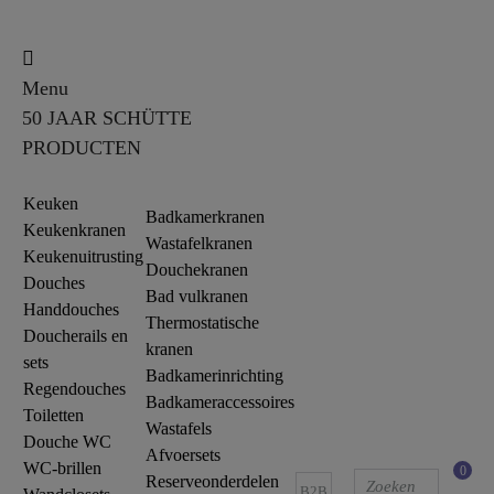
Menu
50 JAAR SCHÜTTE
PRODUCTEN
Keuken
Badkamerkranen
Keukenkranen
Wastafelkranen
Keukenuitrusting
Douchekranen
Douches
Bad vulkranen
Handdouches
Thermostatische
Doucherails en
kranen
sets
Badkamerinrichting
Regendouches
Badkameraccessoires
Toiletten
Wastafels
Douche WC
Afvoersets
WC-brillen
0
Reserveonderdelen
B2B