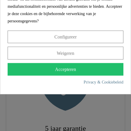
SCHÜTTE
mediafunctionaliteit en persoonlijke advertenties te bieden. Accepteer
EIGENSCHAPPEN
je deze cookies en de bijbehorende verwerking van je
persoonsgegevens?
5 jaar garantie
Configureer
Materiaal
UBA Messing
Weigeren
Kleur
Chroom
Accepteren
Type Verbinding
Hoge Druk
Privacy & Cookiebeleid
Gewicht
1,4 Kg
Breedte
5,7 Cm
Hoogte
30,0 Cm
5 jaar garantie