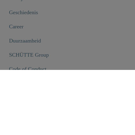
Geschiedenis
Career
Duurzaamheid
SCHÜTTE Group
Code of Conduct
INFORMATIE
Disclaimer
Privacyverklaring
Verzending