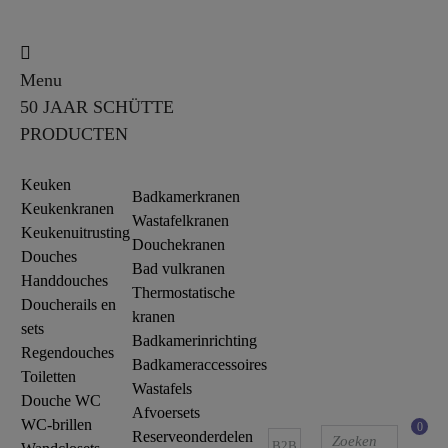
Menu
50 JAAR SCHÜTTE
PRODUCTEN
Keuken
Badkamerkranen
Keukenkranen
Wastafelkranen
Keukenuitrusting
Douchekranen
Douches
Bad vulkranen
Handdouches
Thermostatische
Doucherails en
kranen
sets
Badkamerinrichting
Regendouches
Badkameraccessoires
Toiletten
Wastafels
Douche WC
Afvoersets
WC-brillen
0
Reserveonderdelen
B2B