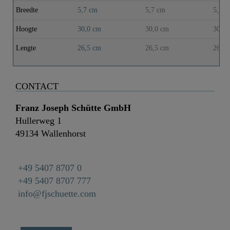
Breedte
5,7 cm
5,7 cm
5,7 c
Hoogte
30,0 cm
30,0 cm
30,0 
Lengte
26,5 cm
26,5 cm
26,5 
CONTACT
Franz Joseph Schütte GmbH
Hullerweg 1
49134 Wallenhorst
+49 5407 8707 0
+49 5407 8707 777
info@fjschuette.com