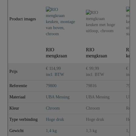
Product images
RIO
RIO
RIO 
mengkraan
mengkraan
keuk
keuken,
keuken met
uitlo
montage van
hoge uitloop,
st..
€ 114,99
€ 99,99
€ 119
Prijs
boven, chroom
chroom
incl. BTW
incl. BTW
incl
Referentie
79800
79816
7982
Materiaal
UBA Messing
UBA Messing
UBA 
Kleur
Chroom
Chroom
Roest
Type verbinding
Hoge druk
Hoge druk
Hoge
Gewicht
1,4 kg
1,3 kg
1,7 k