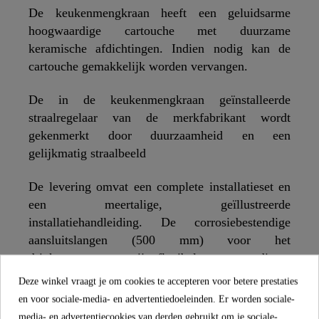
De keukenmengkraan heeft een geluidsarme
hoogwaardige cartouche met duurzame
keramische afdichtingen. Indien nodig kan de
cartouche gemakkelijk worden vervangen.
De in de keukenmengkraan geïnstalleerde
straalregelaar van de merkfabrikant wordt
gekenmerkt door duurzaamheid en een
gelijkmatig straalbeeld
De levering omvat een complete installatieset en
een meertalige, geïllustreerde
installatiehandleiding. De corrosiebestendige
aansluitslangen (500 mm) voor het
drinkwatersysteem zijn flexibel en eenvoudig te
installeren.
Deze winkel vraagt je om cookies te accepteren voor betere prestaties
en voor sociale-media- en advertentiedoeleinden. Er worden sociale-
media- en advertentiecookies van derden gebruikt om je sociale-