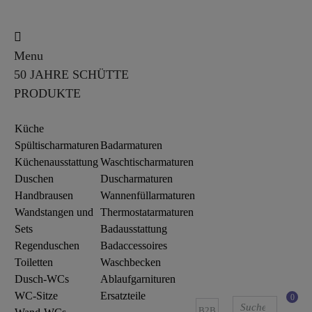
Menu
50 JAHRE SCHÜTTE
PRODUKTE
Küche
Spültischarmaturen
Badarmaturen
Küchenausstattung
Waschtischarmaturen
Duschen
Duscharmaturen
Handbrausen
Wannenfüllarmaturen
Wandstangen und
Thermostatarmaturen
Sets
Badausstattung
Regenduschen
Badaccessoires
Toiletten
Waschbecken
Dusch-WCs
Ablaufgarnituren
WC-Sitze
Ersatzteile
0
B2B