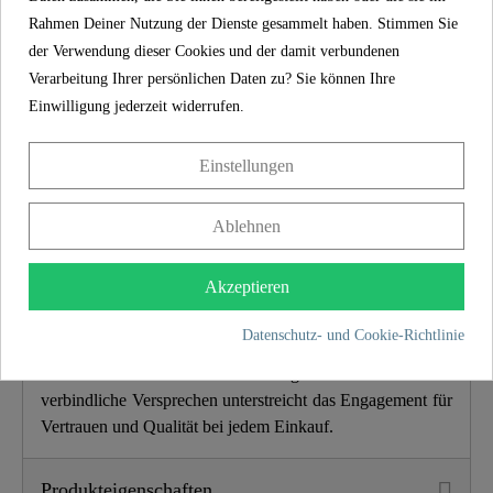
Farbe
Chrom
Rahmen Deiner Nutzung der Dienste gesammelt haben. Stimmen Sie
der Verwendung dieser Cookies und der damit verbundenen
Anschlussart
Hochdruck
Verarbeitung Ihrer persönlichen Daten zu? Sie können Ihre
Einwilligung jederzeit widerrufen.
Gewicht
1,4 Kg
Einstellungen
Breite
5,7 Cm
Ablehnen
Höhe
30,0 Cm
5 Jahre Garantie
Akzeptieren
Länge
26,5 Cm
Mit der SCHÜTTE-Herstellergarantie von 5 Jahren
Datenschutz- und Cookie-Richtlinie
(gemäß den Garantiebedingungen) wird langfristige
Sicherheit und Zufriedenheit gewährleistet. Dieses
verbindliche Versprechen unterstreicht das Engagement für
Vertrauen und Qualität bei jedem Einkauf.
Produkteigenschaften