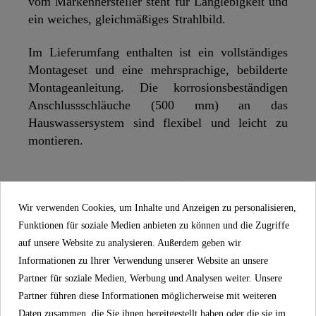
vom Markenhersteller steht für Langlebigkeit und
ein weiches, gleichmäßiges Strahlbild.
Im Lieferumfang enthalten ist ein vollständiges
Montageset und eine mehrsprachige, bebilderte
Montageanleitung. Die korrosionsbeständigen
Anschlussschläuche (500 mm) an das
Hauswassersystem sind flexibel und leicht zu
montieren.
SCHÜTTE
EIGENSCHAFTEN
Wir verwenden Cookies, um Inhalte und Anzeigen zu personalisieren,
Funktionen für soziale Medien anbieten zu können und die Zugriffe
auf unsere Website zu analysieren. Außerdem geben wir
5 Jahre Garantie
Informationen zu Ihrer Verwendung unserer Website an unsere
Partner für soziale Medien, Werbung und Analysen weiter. Unsere
Material
UBA Messing
Partner führen diese Informationen möglicherweise mit weiteren
Daten zusammen, die Sie ihnen bereitgestellt haben oder die sie im