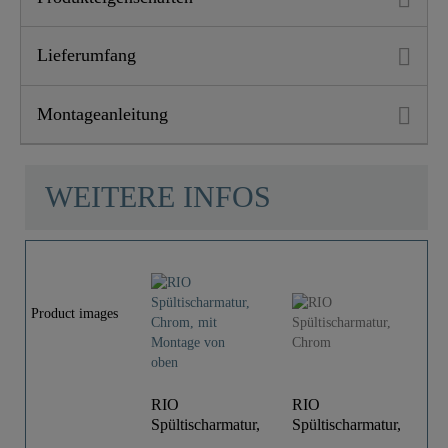
Lieferumfang
Montageanleitung
WEITERE INFOS
Product images
RIO
RIO
R
Spültischarmatur,
Spültischarmatur,
Sp
Chrom, mit
Chrom
Ed