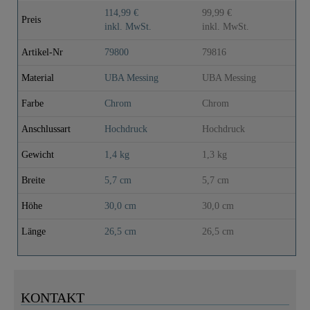
Montage von
114,99 €
99,99 €
11
Preis
oben
inkl. MwSt.
inkl. MwSt.
in
Artikel-Nr
79800
79816
79
Material
UBA Messing
UBA Messing
UB
Farbe
Chrom
Chrom
Ed
Anschlussart
Hochdruck
Hochdruck
Ho
Gewicht
1,4 kg
1,3 kg
1,
Breite
5,7 cm
5,7 cm
5,
Höhe
30,0 cm
30,0 cm
30
Länge
26,5 cm
26,5 cm
26
KONTAKT