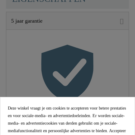
5 jaar garantie
Materiaal
UBA Messing
Kleur
Chroom
Type Verbinding
Hoge Druk
Gewicht
1,1 Kg
Breedte
5,5 Cm
Deze winkel vraagt je om cookies te accepteren voor betere prestaties
Hoogte
17,5 Cm
en voor sociale-media- en advertentiedoeleinden. Er worden sociale-
5 jaar garantie
media- en advertentiecookies van derden gebruikt om je sociale-
Lengte
26,0 Cm
mediafunctionaliteit en persoonlijke advertenties te bieden. Accepteer
De SCHÜTTE fabrieksgarantie van 5 jaar (conform de