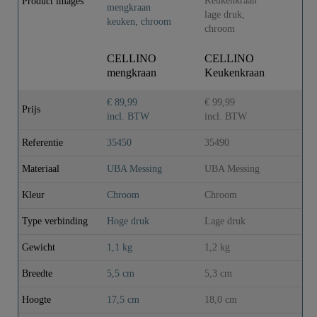
Product images
CELLINO
CELLINO
mengkraan
Keukenkraan
keuken, chroom
lage druk,
chroom
€ 89,99
€ 99,99
Prijs
incl. BTW
incl. BTW
Referentie
35450
35490
Materiaal
UBA Messing
UBA Messing
Kleur
Chroom
Chroom
Type verbinding
Hoge druk
Lage druk
Gewicht
1,1 kg
1,2 kg
Breedte
5,5 cm
5,3 cm
Hoogte
17,5 cm
18,0 cm