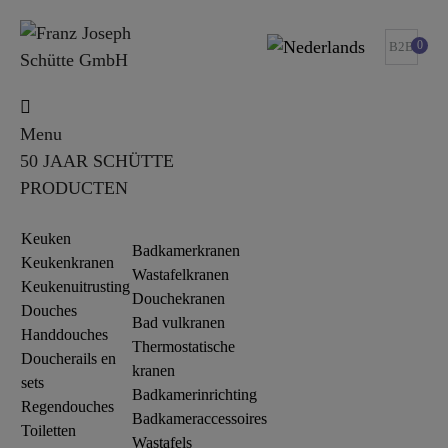
0
B2B
Menu
50 JAAR SCHÜTTE
PRODUCTEN
Keuken
Badkamerkranen
Keukenkranen
Wastafelkranen
Keukenuitrusting
Douchekranen
Douches
Bad vulkranen
Handdouches
Thermostatische
Doucherails en
kranen
sets
Badkamerinrichting
Regendouches
Badkameraccessoires
Toiletten
Wastafels