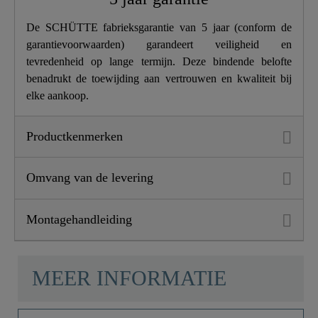
Lengte
24,0 Cm
De SCHÜTTE fabrieksgarantie van 5 jaar (conform de
garantievoorwaarden) garandeert veiligheid en
Vaatwerk Douche
Ja
tevredenheid op lange termijn. Deze bindende belofte
benadrukt de toewijding aan vertrouwen en kwaliteit bij
elke aankoop.
Productkenmerken
Omvang van de levering
Montagehandleiding
MEER INFORMATIE