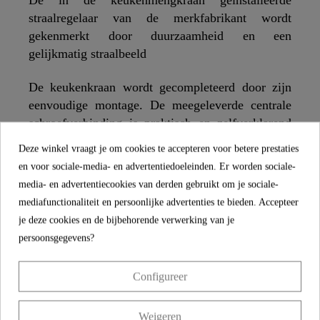
De in de keukenmengkraan geïnstalleerde
straalregelaar van de merkfabrikant wordt
gekenmerkt door duurzaamheid en een
gelijkmatig straalbeeld
De keukenkraan wordt gecompleteerd door zijn
eenvoudige montage. De meegeleverde centrale
schroefverbinding is praktisch en zelfverklarend
en kan snel worden uitgevoerd zonder vakkundige
Deze winkel vraagt je om cookies te accepteren voor betere prestaties
kennis.
en voor sociale-media- en advertentiedoeleinden. Er worden sociale-
media- en advertentiecookies van derden gebruikt om je sociale-
De levering omvat een complete installatieset en
mediafunctionaliteit en persoonlijke advertenties te bieden. Accepteer
een meertalige, geïllustreerde
je deze cookies en de bijbehorende verwerking van je
installatiehandleiding. De corrosiebestendige
persoonsgegevens?
aansluitslangen (600 mm) voor het
drinkwatersysteem zijn flexibel en eenvoudig te
Configureer
installeren.
Weigeren