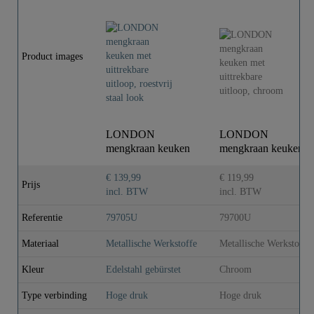
Product images
LONDON
LONDON
mengkraan keuken
mengkraan keuken
met uittrekbare
met uittrekbare
uitloop, ro..
uitloop, ch..
€ 139,99
€ 119,99
Prijs
incl. BTW
incl. BTW
Referentie
79705U
79700U
Materiaal
Metallische Werkstoffe
Metallische Werkstoffe
Kleur
Edelstahl gebürstet
Chroom
Type verbinding
Hoge druk
Hoge druk