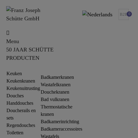
0
B2B
Menu
50 JAAR SCHÜTTE
PRODUCTEN
Keuken
Badkamerkranen
Keukenkranen
Wastafelkranen
Keukenuitrusting
Douchekranen
Douches
Bad vulkranen
Handdouches
Thermostatische
Doucherails en
kranen
sets
Badkamerinrichting
Regendouches
Badkameraccessoires
Toiletten
Wastafels