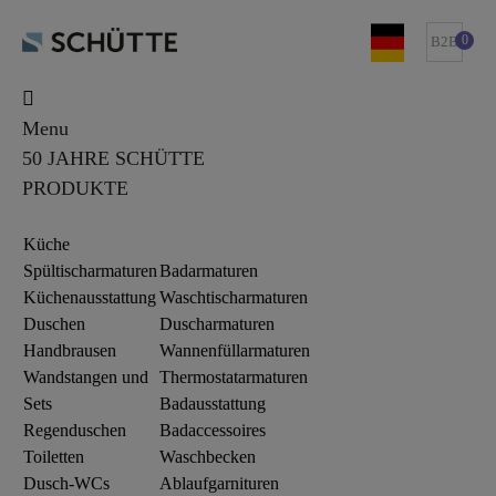
0
B2B
Menu
50 JAHRE SCHÜTTE
PRODUKTE
Küche
Spültischarmaturen
Badarmaturen
Küchenausstattung
Waschtischarmaturen
Duschen
Duscharmaturen
Handbrausen
Wannenfüllarmaturen
Wandstangen und
Thermostatarmaturen
Sets
Badausstattung
Regenduschen
Badaccessoires
Toiletten
Waschbecken
Dusch-WCs
Ablaufgarnituren