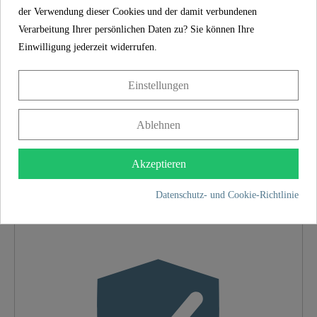
EINFACHE MONTAGE: Vollständiges
der Verwendung dieser Cookies und der damit verbundenen
Befestigungsmaterial und eine mehrsprachige
Verarbeitung Ihrer persönlichen Daten zu? Sie können Ihre
Anleitung ist im Lieferumfang enthalten. Damit
Einwilligung jederzeit widerrufen.
ist eine schnelle und einfache Montage der
Klobrille garantiert.
Einstellungen
Ablehnen
SCHÜTTE
EIGENSCHAFTEN
Akzeptieren
Datenschutz- und Cookie-Richtlinie
Shop aus Deutschland
Material
MDF
Farbe
Motiv
Absenkautomatik
Ja