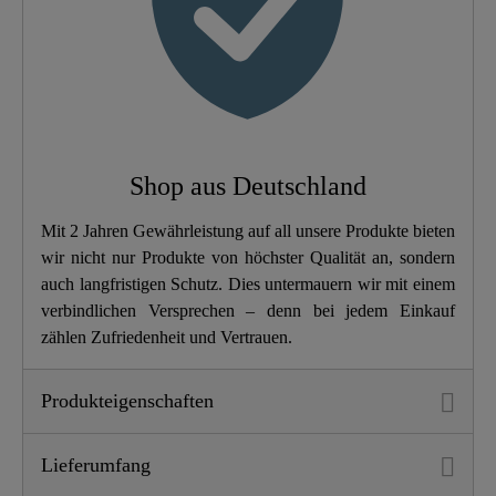
Schnellbefestigung
Nein
Gewicht
2,8 Kg
Breite
37,5 Cm
Shop aus Deutschland
Höhe
5,5 Cm
Mit 2 Jahren Gewährleistung auf all unsere Produkte bieten
wir nicht nur Produkte von höchster Qualität an, sondern
Länge
43,5 Cm
auch langfristigen Schutz. Dies untermauern wir mit einem
verbindlichen Versprechen – denn bei jedem Einkauf
zählen Zufriedenheit und Vertrauen.
Produkteigenschaften
Lieferumfang