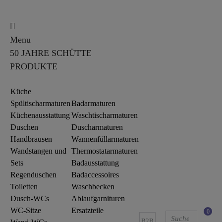
Menu
50 JAHRE SCHÜTTE
PRODUKTE
Küche
Spültischarmaturen
Badarmaturen
Küchenausstattung
Waschtischarmaturen
Duschen
Duscharmaturen
Handbrausen
Wannenfüllarmaturen
Wandstangen und
Thermostatarmaturen
Sets
Badausstattung
Regenduschen
Badaccessoires
Toiletten
Waschbecken
Dusch-WCs
Ablaufgarnituren
WC-Sitze
Ersatzteile
0
B2B