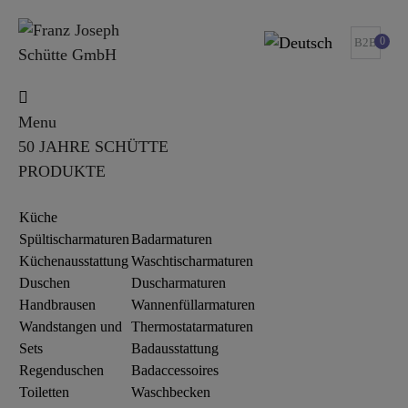
0
B2B
Menu
50 JAHRE SCHÜTTE
PRODUKTE
Küche
Spültischarmaturen
Badarmaturen
Küchenausstattung
Waschtischarmaturen
Duschen
Duscharmaturen
Handbrausen
Wannenfüllarmaturen
Wandstangen und
Thermostatarmaturen
Sets
Badausstattung
Regenduschen
Badaccessoires
Toiletten
Waschbecken