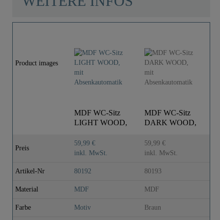
WEITERE INFOS
Product images
MDF WC-Sitz
MDF WC-Sitz
M
LIGHT WOOD,
DARK WOOD,
W
mit
mit
m
Absenkautomatik
Absenkautomatik
A
59,99 €
59,99 €
6
Preis
inkl. MwSt.
inkl. MwSt.
i
Artikel-Nr
80192
80193
8
Material
MDF
MDF
M
Farbe
Motiv
Braun
M