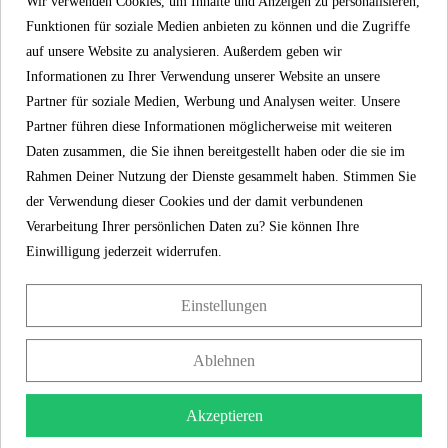
Wir verwenden Cookies, um Inhalte und Anzeigen zu personalisieren,
Klobrille garantiert.
Funktionen für soziale Medien anbieten zu können und die Zugriffe
auf unsere Website zu analysieren. Außerdem geben wir
Informationen zu Ihrer Verwendung unserer Website an unsere
SCHÜTTE
EIGENSCHAFTEN
Partner für soziale Medien, Werbung und Analysen weiter. Unsere
Partner führen diese Informationen möglicherweise mit weiteren
Daten zusammen, die Sie ihnen bereitgestellt haben oder die sie im
Shop aus Deutschland
Rahmen Deiner Nutzung der Dienste gesammelt haben. Stimmen Sie
der Verwendung dieser Cookies und der damit verbundenen
Material
MDF
Verarbeitung Ihrer persönlichen Daten zu? Sie können Ihre
Einwilligung jederzeit widerrufen.
Farbe
Motiv
Einstellungen
Absenkautomatik
Ja
Ablehnen
Schnellbefestigung
Nein
Akzeptieren
Gewicht
2,8 Kg