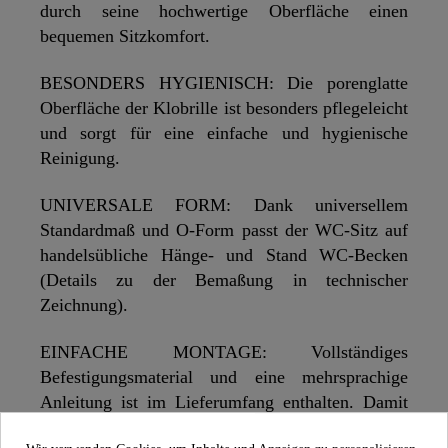
durch seine hochwertige Oberfläche einen
bequemen Sitzkomfort.
BESONDERS HYGIENISCH: Die porenglatte
Oberfläche der Klobrille ist besonders pflegeleicht
und sorgt für eine einfache und hygienische
Reinigung.
UNIVERSALE FORM: Dank universellem
Standardmaß und O-Form passt der WC-Sitz auf
handelsübliche Hänge- und Stand WC-Becken
(Details zu der Bemaßung in technischer
Zeichnung).
EINFACHE MONTAGE: Vollständiges
Befestigungsmaterial und eine mehrsprachige
Anleitung ist im Lieferumfang enthalten. Damit
ist eine schnelle und einfache Montage der