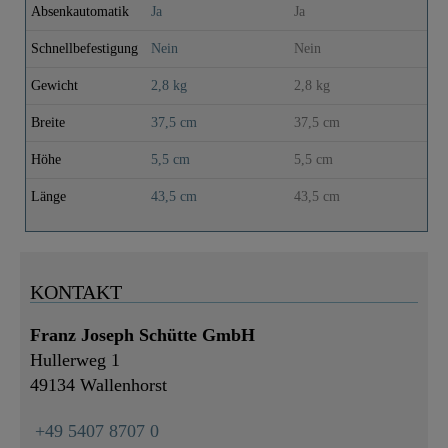
Absenkautomatik
Ja
Ja
Ja
Schnellbefestigung
Nein
Nein
N
Gewicht
2,8 kg
2,8 kg
2
Breite
37,5 cm
37,5 cm
3
Höhe
5,5 cm
5,5 cm
5
Länge
43,5 cm
43,5 cm
4
KONTAKT
Franz Joseph Schütte GmbH
Hullerweg 1
49134 Wallenhorst
+49 5407 8707 0