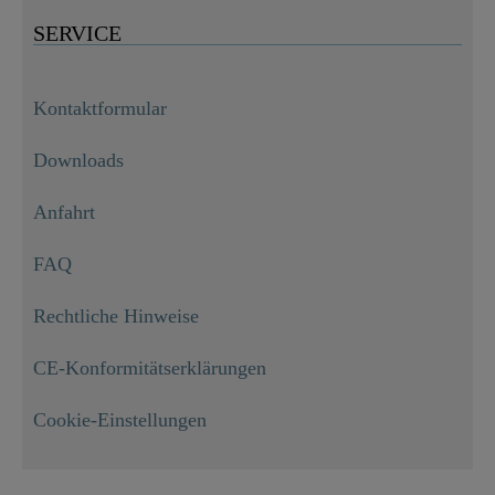
SERVICE
Kontaktformular
Downloads
Anfahrt
FAQ
Rechtliche Hinweise
CE-Konformitätserklärungen
MDF WC-Sitz LIGHT WOOD, mit Absenkautomatik

59,99 €
Cookie-Einstellungen