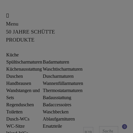
Menu
50 JAHRE SCHÜTTE
PRODUKTE
Küche
Spültischarmaturen
Badarmaturen
Küchenausstattung
Waschtischarmaturen
Duschen
Duscharmaturen
Handbrausen
Wannenfüllarmaturen
Wandstangen und
Thermostatarmaturen
Sets
Badausstattung
Regenduschen
Badaccessoires
Toiletten
Waschbecken
Dusch-WCs
Ablaufgarnituren
WC-Sitze
Ersatzteile
0
B2B