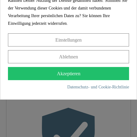
EINFACHE MONTAGE: Vollständiges
Rahmen Deiner Nutzung der Dienste gesammelt haben. Stimmen Sie
Befestigungsmaterial und eine mehrsprachige
der Verwendung dieser Cookies und der damit verbundenen
Anleitung ist im Lieferumfang enthalten. Damit
Verarbeitung Ihrer persönlichen Daten zu? Sie können Ihre
ist eine schnelle und einfache Montage der
Einwilligung jederzeit widerrufen.
Klobrille garantiert.
Einstellungen
SCHÜTTE
Ablehnen
EIGENSCHAFTEN
Akzeptieren
Shop aus Deutschland
Datenschutz- und Cookie-Richtlinie
Material
MDF
Farbe
Motiv
Absenkautomatik
Ja