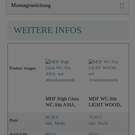
Montageanleitung
WEITERE INFOS
Product images
MDF High Gloss
MDF WC-Sitz
M
WC-Sitz ASIA,
LIGHT WOOD,
D
mit
mit
m
Absenkautomatik
Absenkautomatik
A
69,99 €
59,99 €
5
Preis
inkl. MwSt.
inkl. MwSt.
i
Artikel-Nr
80521
80192
8