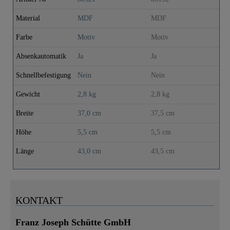
Material
MDF
MDF
M
Farbe
Motiv
Motiv
B
Absenkautomatik
Ja
Ja
Ja
Schnellbefestigung
Nein
Nein
N
Gewicht
2,8 kg
2,8 kg
2
Breite
37,0 cm
37,5 cm
3
Höhe
5,5 cm
5,5 cm
5
Länge
43,0 cm
43,5 cm
4
KONTAKT
Franz Joseph Schütte GmbH