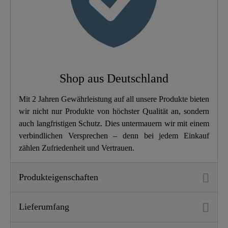
Schnellbefestigung
Nein
Gewicht
2,8 Kg
Breite
37,0 Cm
Shop aus Deutschland
Höhe
5,5 Cm
Mit 2 Jahren Gewährleistung auf all unsere Produkte bieten
wir nicht nur Produkte von höchster Qualität an, sondern
Länge
43,0 Cm
auch langfristigen Schutz. Dies untermauern wir mit einem
verbindlichen Versprechen – denn bei jedem Einkauf
zählen Zufriedenheit und Vertrauen.
Produkteigenschaften
Lieferumfang