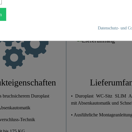
n
Duroplast
Datenschutz- und Co
Anthrazit
Ja
Ja
2,4 Kg
kteigenschaften
Lieferumfa
38,0 Cm
s bruchsicherem Duroplast
• Duroplast WC-Sitz SLIM
mit Absenkautomatik und Schnel
 Absenkautomatik
5,5 Cm
• Ausführliche Montageanleitun
lverschluss-Technik
45,4 Cm
it bis 175 KG