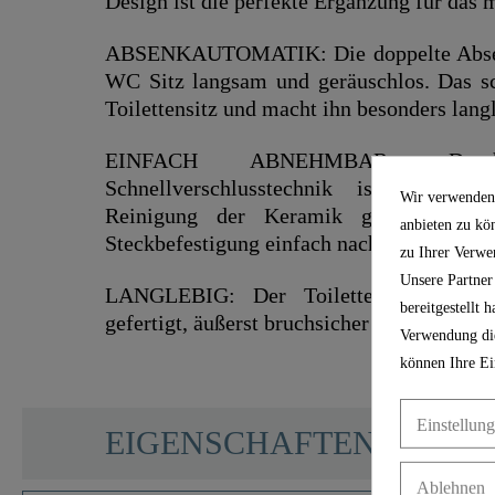
Design ist die perfekte Ergänzung für das
ABSENKAUTOMATIK: Die doppelte Absenk
WC Sitz langsam und geräuschlos. Das s
Toilettensitz und macht ihn besonders lang
EINFACH ABNEHMBAR: Durch
Schnellverschlusstechnik ist eine sc
Wir verwenden 
Reinigung der Keramik garantiert. 
anbieten zu kö
Steckbefestigung einfach nach oben abneh
zu Ihrer Verwe
Unsere Partner
LANGLEBIG: Der Toilettendeckel ist 
bereitgestellt
gefertigt, äußerst bruchsicher und kratzfest
Verwendung die
können Ihre Ei
SCHÜTTE
Einstellun
EIGENSCHAFTEN
Ablehnen