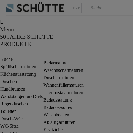
B2B
Menu
50 JAHRE SCHÜTTE
PRODUKTE
Küche
Badarmaturen
Spültischarmaturen
Waschtischarmaturen
Küchenausstattung
Duscharmaturen
Duschen
Wannenfüllarmaturen
Handbrausen
Thermostatarmaturen
Wandstangen und Sets
Badausstattung
Regenduschen
Badaccessoires
Toiletten
Waschbecken
Dusch-WCs
Ablaufgarnituren
WC-Sitze
Ersatzteile