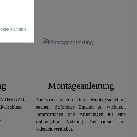
okie-Richtlinie
ng
Montageanleitung
 ANTHRAZIT,
Nie wieder lange nach der Montageanleitung
lverschluss
suchen. Sofortiger Zugang zu wichtigen
Informationen und Anleitungen für eine
g
reibungslose Nutzung. Zeitsparend und
jederzeit verfügbar.