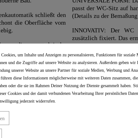
 moderne Bad.
UNIVERSALE FORM: Dank
passt der WC-Sitz auf h
automatik schließt den
(Details zu der Bemaßung 
chont die Oberfläche vom
lebig.
INNOVATIV: Der WC De
zusätzlich fixiert. Das e
 die praktische
und verhindert, dass der K
hnelle und hygienische
Cookies, um Inhalte und Anzeigen zu personalisieren, Funktionen für soziale
Die WC Brille ist dank
EINFACHE MONTAGE: 
nnen und die Zugriffe auf unsere Website zu analysieren. Außerdem geben wir
mbar.
Befestigung und eine beb
ndung unserer Website an unsere Partner für soziale Medien, Werbung und Anal
Installation.
 führen diese Informationen möglicherweise mit weiteren Daten zusammen, die
aus stabilem Duroplast
 haben oder die sie im Rahmen Deiner Nutzung der Dienste gesammelt haben. S
.
ser Cookies und der damit verbundenen Verarbeitung Ihrer persönlichen Daten
nwilligung jederzeit widerrufen.
gen