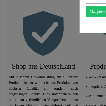
Akzeptiere
Material
Farbe
Absenkautomatik
Schnellbefestigung
Gewicht
Shop aus Deutschland
Produ
Breite
Mit 2 Jahren Gewährleistung auf all unsere
• WC-Sitz au
Produkte bieten wir nicht nur Produkte von
• Integrierte
Höhe
höchster Qualität an, sondern auch
langfristigen Schutz. Dies untermauern wir
• Mit Schnel
Länge
mit einem verbindlichen Versprechen – denn
bei jedem Einkauf zählen Zufriedenheit und
• Belastbarke