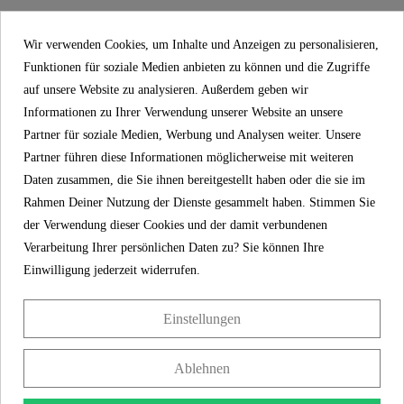
EINFACHE MONTAGE: Montage von oben mit
Wir verwenden Cookies, um Inhalte und Anzeigen zu personalisieren,
Kipp-Dübel-Befestigung und eine bebilderte
Funktionen für soziale Medien anbieten zu können und die Zugriffe
Montageanleitung für eine mühelose Installation.
auf unsere Website zu analysieren. Außerdem geben wir
Informationen zu Ihrer Verwendung unserer Website an unsere
Partner für soziale Medien, Werbung und Analysen weiter. Unsere
SCHÜTTE
Partner führen diese Informationen möglicherweise mit weiteren
EIGENSCHAFTEN
Daten zusammen, die Sie ihnen bereitgestellt haben oder die sie im
Rahmen Deiner Nutzung der Dienste gesammelt haben. Stimmen Sie
der Verwendung dieser Cookies und der damit verbundenen
Verarbeitung Ihrer persönlichen Daten zu? Sie können Ihre
Material
Duroplast
Einwilligung jederzeit widerrufen.
Shop aus Deutschland
Farbe
Motiv
Einstellungen
Absenkautomatik
Ja
Ablehnen