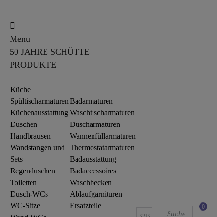
Menu
50 JAHRE SCHÜTTE
PRODUKTE
Küche
Spültischarmaturen
Badarmaturen
Küchenausstattung
Waschtischarmaturen
Duschen
Duscharmaturen
Handbrausen
Wannenfüllarmaturen
Wandstangen und
Thermostatarmaturen
Sets
Badausstattung
Regenduschen
Badaccessoires
Toiletten
Waschbecken
Dusch-WCs
Ablaufgarnituren
WC-Sitze
Ersatzteile
0
B2B