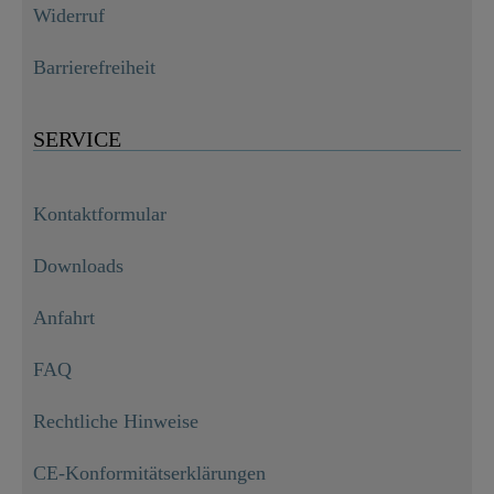
Widerruf
Barrierefreiheit
SERVICE
Kontaktformular
Downloads
Anfahrt
FAQ
Rechtliche Hinweise
Duroplast High Gloss WC-Sitz RAINDROP, mit Absenkautomatik und Schnellverschluss

49,99 €
CE-Konformitätserklärungen