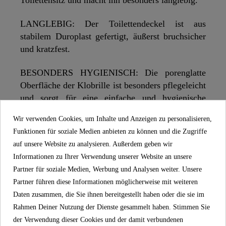
Toilettensitz und macht ihn besonders langlebig.
LANGLEBIG: Der Toilettendeckel ist aus
stabilem Duroplast gefertigt, äußerst bruchsicher
und kratzfest.
BESONDERS HYGIENISCH: Die porenglatte
Oberfläche der Klobrille ist besonders pflegeleicht
und sorgt für eine einfache und hygienische
Reinigung.
Wir verwenden Cookies, um Inhalte und Anzeigen zu personalisieren,
Funktionen für soziale Medien anbieten zu können und die Zugriffe
UNIVERSALE FORM: Dank universellem
auf unsere Website zu analysieren. Außerdem geben wir
Standardmaß und O-Form passt der WC-Sitz auf
Informationen zu Ihrer Verwendung unserer Website an unsere
handelsübliche Hänge- und Stand WC-Becken
Partner für soziale Medien, Werbung und Analysen weiter. Unsere
(Details zu der Bemaßung in technischer
Partner führen diese Informationen möglicherweise mit weiteren
Zeichnung).
Daten zusammen, die Sie ihnen bereitgestellt haben oder die sie im
Rahmen Deiner Nutzung der Dienste gesammelt haben. Stimmen Sie
EINFACHE MONTAGE: Vollständiges
der Verwendung dieser Cookies und der damit verbundenen
Befestigungsmaterial und eine mehrsprachige