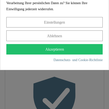
Verarbeitung Ihrer persönlichen Daten zu? Sie können Ihre
Anleitung ist im Lieferumfang enthalten. Damit
Einwilligung jederzeit widerrufen.
ist eine schnelle und einfache Montage der
Klobrille garantiert.
Einstellungen
SCHÜTTE
Ablehnen
EIGENSCHAFTEN
Akzeptieren
Shop aus Deutschland
Datenschutz- und Cookie-Richtlinie
Material
Duroplast
Farbe
Weiß
Absenkautomatik
Ja
Schnellbefestigung
Nein