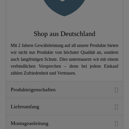
Gewicht
1,9 Kg
Breite
37,6 Cm
Shop aus Deutschland
Höhe
4,5 Cm
Mit 2 Jahren Gewährleistung auf all unsere Produkte bieten
wir nicht nur Produkte von höchster Qualität an, sondern
Länge
45,0 Cm
auch langfristigen Schutz. Dies untermauern wir mit einem
verbindlichen Versprechen – denn bei jedem Einkauf
zählen Zufriedenheit und Vertrauen.
Produkteigenschaften
Lieferumfang
Montageanleitung