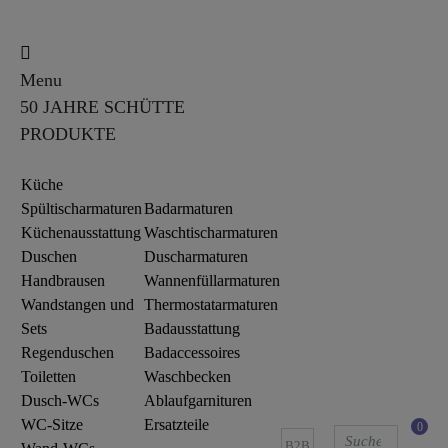
Menu
50 JAHRE SCHÜTTE
PRODUKTE
Küche
Spültischarmaturen
Badarmaturen
Küchenausstattung
Waschtischarmaturen
Duschen
Duscharmaturen
Handbrausen
Wannenfüllarmaturen
Wandstangen und
Thermostatarmaturen
Sets
Badausstattung
Regenduschen
Badaccessoires
Toiletten
Waschbecken
Dusch-WCs
Ablaufgarnituren
WC-Sitze
Ersatzteile
0
B2B