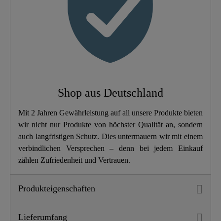
Schnellbefestigung
Ja
Gewicht
2,0 Kg
Breite
37,4 Cm
Shop aus Deutschland
Höhe
5,5 Cm
Mit 2 Jahren Gewährleistung auf all unsere Produkte bieten
wir nicht nur Produkte von höchster Qualität an, sondern
Länge
45,3 Cm
auch langfristigen Schutz. Dies untermauern wir mit einem
verbindlichen Versprechen – denn bei jedem Einkauf
zählen Zufriedenheit und Vertrauen.
Produkteigenschaften
Lieferumfang