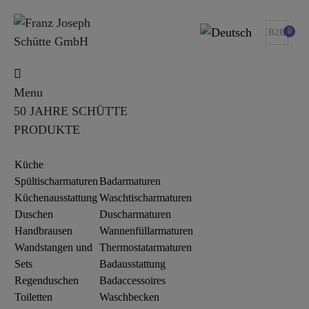
0
B2B
Menu
50 JAHRE SCHÜTTE
PRODUKTE
Küche
Spültischarmaturen
Badarmaturen
Küchenausstattung
Waschtischarmaturen
Duschen
Duscharmaturen
Handbrausen
Wannenfüllarmaturen
Wandstangen und
Thermostatarmaturen
Sets
Badausstattung
Regenduschen
Badaccessoires
Toiletten
Waschbecken