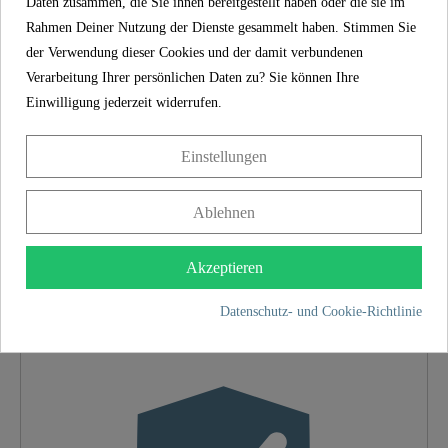
Daten zusammen, die Sie ihnen bereitgestellt haben oder die sie im
genaue und einfache Montage und verhindert,
Rahmen Deiner Nutzung der Dienste gesammelt haben. Stimmen Sie
dass der Klositz bei der Benutzung verrutscht.
der Verwendung dieser Cookies und der damit verbundenen
Verarbeitung Ihrer persönlichen Daten zu? Sie können Ihre
EINFACHE MONTAGE: Montage von oben mit
Einwilligung jederzeit widerrufen.
Kipp-Dübel-Befestigung und eine bebilderte
Montageanleitung für eine mühelose Installation.
Einstellungen
Ablehnen
SCHÜTTE
EIGENSCHAFTEN
Akzeptieren
Shop aus Deutschland
Datenschutz- und Cookie-Richtlinie
Material
Duroplast
Farbe
Motiv
Absenkautomatik
Ja