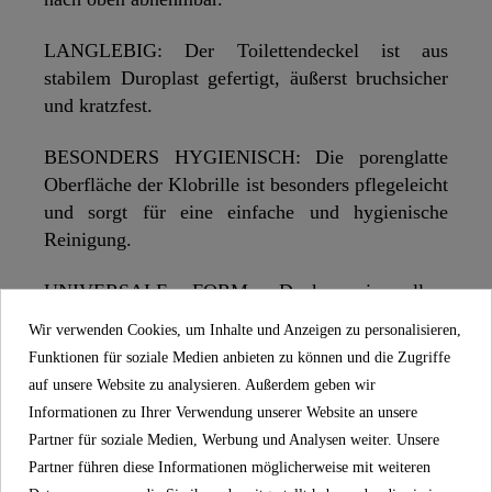
LANGLEBIG: Der Toilettendeckel ist aus
stabilem Duroplast gefertigt, äußerst bruchsicher
und kratzfest.
BESONDERS HYGIENISCH: Die porenglatte
Oberfläche der Klobrille ist besonders pflegeleicht
und sorgt für eine einfache und hygienische
Reinigung.
UNIVERSALE FORM: Dank universellem
Standardmaß und O-Form passt der WC-Sitz auf
Wir verwenden Cookies, um Inhalte und Anzeigen zu personalisieren,
handelsübliche Hänge- und Stand WC-Becken
Funktionen für soziale Medien anbieten zu können und die Zugriffe
(Details zu der Bemaßung in technischer
auf unsere Website zu analysieren. Außerdem geben wir
Zeichnung).
Informationen zu Ihrer Verwendung unserer Website an unsere
Partner für soziale Medien, Werbung und Analysen weiter. Unsere
INNOVATIV: Der WC Deckel wird mit Hilfe von
Partner führen diese Informationen möglicherweise mit weiteren
Klebepads zusätzlich fixiert. Das ermöglicht eine