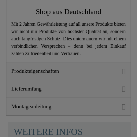
Breite
37,2 Cm
Shop aus Deutschland
Höhe
5,5 Cm
Mit 2 Jahren Gewährleistung auf all unsere Produkte bieten
wir nicht nur Produkte von höchster Qualität an, sondern
Länge
42,5 Cm
auch langfristigen Schutz. Dies untermauern wir mit einem
verbindlichen Versprechen – denn bei jedem Einkauf
zählen Zufriedenheit und Vertrauen.
Produkteigenschaften
Lieferumfang
Montageanleitung
WEITERE INFOS