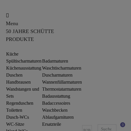
Menu
50 JAHRE SCHÜTTE
PRODUKTE
Küche
Spültischarmaturen
Badarmaturen
Küchenausstattung
Waschtischarmaturen
Duschen
Duscharmaturen
Handbrausen
Wannenfüllarmaturen
Wandstangen und
Thermostatarmaturen
Sets
Badausstattung
Regenduschen
Badaccessoires
Toiletten
Waschbecken
Dusch-WCs
Ablaufgarnituren
WC-Sitze
Ersatzteile
0
B2B