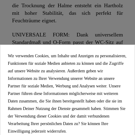
die Trocknung der Halme entsteht ein Hartholz
mit hoher Stabilität, das sich perfekt für
Feuchträume eignet.
UNIVERSALE FORM: Dank universellem
Standardmaß und O-Form passt der WC-Sitz auf
handelsübliche Hänge- und Stand WC-Becken
Wir verwenden Cookies, um Inhalte und Anzeigen zu personalisieren,
(Details zu der Bemaßung in technischer
Funktionen für soziale Medien anbieten zu können und die Zugriffe
Zeichnung).
auf unsere Website zu analysieren. Außerdem geben wir
EINFACHE MONTAGE: Vollständiges
Informationen zu Ihrer Verwendung unserer Website an unsere
Befestigungsmaterial und eine mehrsprachige
Partner für soziale Medien, Werbung und Analysen weiter. Unsere
Anleitung ist im Lieferumfang enthalten. Damit
Partner führen diese Informationen möglicherweise mit weiteren
ist eine schnelle und einfache Montage der
Daten zusammen, die Sie ihnen bereitgestellt haben oder die sie im
Klobrille garantiert.
Rahmen Deiner Nutzung der Dienste gesammelt haben. Stimmen Sie
der Verwendung dieser Cookies und der damit verbundenen
Nachhaltigkeit: Bambus ist ein nachwachsender
Verarbeitung Ihrer persönlichen Daten zu? Sie können Ihre
Rohstoff - ein kleiner Beitrag für die Umwelt
Einwilligung jederzeit widerrufen.