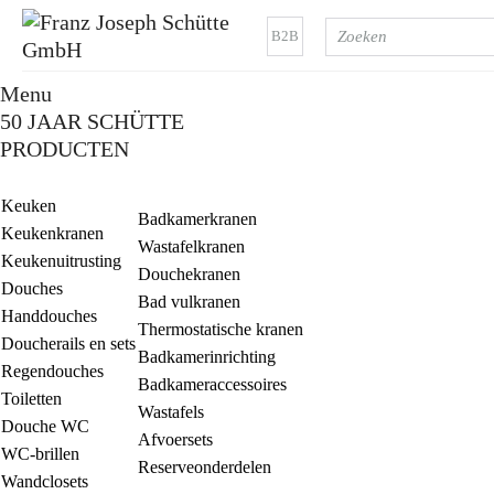
B2B
Menu
50 JAAR SCHÜTTE
PRODUCTEN
Keuken
Badkamerkranen
Keukenkranen
Wastafelkranen
Keukenuitrusting
Douchekranen
Douches
Bad vulkranen
Handdouches
Thermostatische kranen
Doucherails en sets
Badkamerinrichting
Regendouches
Badkameraccessoires
Toiletten
Wastafels
Douche WC
Afvoersets
WC-brillen
Reserveonderdelen
Wandclosets