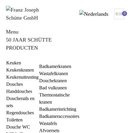
0
B2B
Menu
50 JAAR SCHÜTTE
PRODUCTEN
Keuken
Badkamerkranen
Keukenkranen
Wastafelkranen
Keukenuitrusting
Douchekranen
Douches
Bad vulkranen
Handdouches
Thermostatische
Doucherails en
kranen
sets
Badkamerinrichting
Regendouches
Badkameraccessoires
Toiletten
Wastafels
Douche WC
Afvoersets