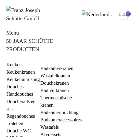
0
B2B
Menu
50 JAAR SCHÜTTE
PRODUCTEN
Keuken
Badkamerkranen
Keukenkranen
Wastafelkranen
Keukenuitrusting
Douchekranen
Douches
Bad vulkranen
Handdouches
Thermostatische
Doucherails en
kranen
sets
Badkamerinrichting
Regendouches
Badkameraccessoires
Toiletten
Wastafels
Douche WC
Afvoersets