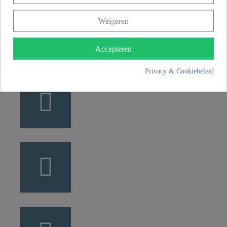
+49 5407 8707 0
Weigeren
+49 5407 8707 777
info@fjschuette.com
Accepteren
Privacy & Cookiebeleid