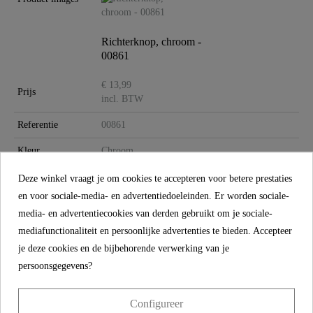
Gewicht
0,0 Kg
Richterknop, chroom -
00861
€ 13,99
Prijs
incl. BTW
Referentie
00861
Kleur
Chroom
Gewicht
0,0 kg
Deze winkel vraagt je om cookies te accepteren voor betere prestaties
en voor sociale-media- en advertentiedoeleinden. Er worden sociale-
media- en advertentiecookies van derden gebruikt om je sociale-
CONTACT
mediafunctionaliteit en persoonlijke advertenties te bieden. Accepteer
je deze cookies en de bijbehorende verwerking van je
Franz Joseph Schütte GmbH
persoonsgegevens?
Hullerweg 1
49134 Wallenhorst
Configureer