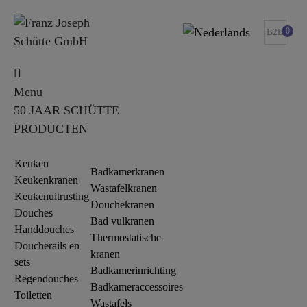
0
B2B
Menu
50 JAAR SCHÜTTE
PRODUCTEN
Keuken
Badkamerkranen
Keukenkranen
Wastafelkranen
Keukenuitrusting
Douchekranen
Douches
Bad vulkranen
Handdouches
Thermostatische
Doucherails en
kranen
sets
Badkamerinrichting
Regendouches
Badkameraccessoires
Toiletten
Wastafels