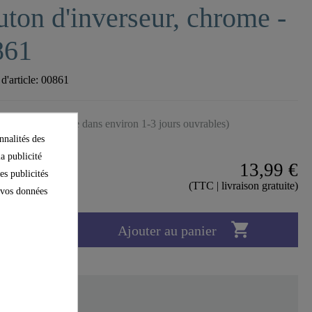
ton d'inverseur, chrome -
861
'article:
00861
tre expédié (arrivée dans environ 1-3 jours ouvrables)
nnalités des
la publicité
13,99 €
es publicités
(TTC | livraison gratuite)
e vos données

Ajouter au panier