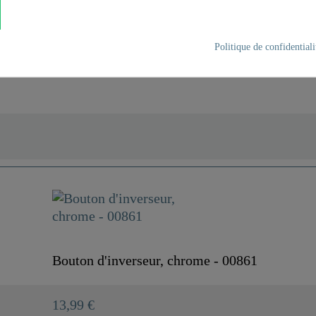
1
Politique de confidentiali
Chromé
0,0 Kg
Bouton d'inverseur, chrome - 00861
13,99 €