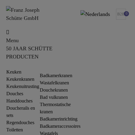
0
B2B
Menu
50 JAAR SCHÜTTE
PRODUCTEN
Keuken
Badkamerkranen
Keukenkranen
Wastafelkranen
Keukenuitrusting
Douchekranen
Douches
Bad vulkranen
Handdouches
Thermostatische
Doucherails en
kranen
sets
Badkamerinrichting
Regendouches
Badkameraccessoires
Toiletten
Wastafels