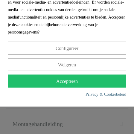
en voor sociale-media- en advertentiedoeleinden. Er worden sociale-
media- en advertentiecookies van derden gebruikt om je sociale-
Gewicht
1,9 Kg
mediafunctionaliteit en persoonlijke advertenties te bieden. Accepteer
Winkelen vanuit Duitsland
je deze cookies en de bijbehorende verwerking van je
Breedte
37,4 Cm
persoonsgegevens?
Met een wettelijke conformiteit van 2 jaar op al onze
producten bieden we niet alleen producten van de hoogste
kwaliteit, maar ook bescherming op lange termijn. We
Hoogte
5,5 Cm
ondersteunen dit met een bindende belofte - omdat
Configureer
tevredenheid en vertrouwen tellen bij elke aankoop.
Lengte
46,0 Cm
Weigeren
Productkenmerken
Accepteren
Privacy & Cookiebeleid
Omvang van de levering
Montagehandleiding