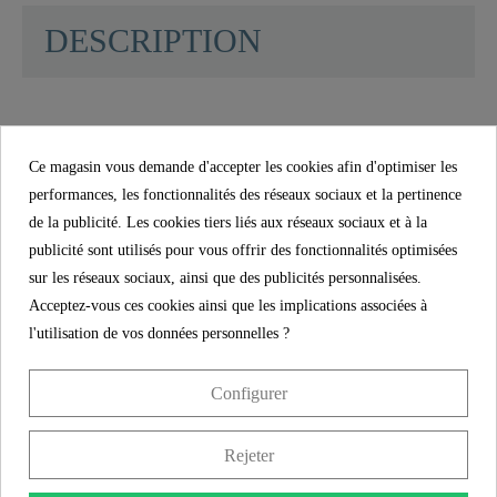
DESCRIPTION
Abattant WC en Duroplast WHITE - 82000
Ce magasin vous demande d'accepter les cookies afin d'optimiser les
LONGUE DUREE : L'abattant WC est fabriqué
performances, les fonctionnalités des réseaux sociaux et la pertinence
en Duroplast solide, extrêmement résistant à la
de la publicité. Les cookies tiers liés aux réseaux sociaux et à la
rupture et aux rayures. La surface lisse est
publicité sont utilisés pour vous offrir des fonctionnalités optimisées
particulièrement facile à entretenir, pour un
sur les réseaux sociaux, ainsi que des publicités personnalisées.
nettoyage aisé et hygiénique.
Acceptez-vous ces cookies ainsi que les implications associées à
l'utilisation de vos données personnelles ?
PARTICULIEREMENT HYGIENIQUE : la
surface lisse de la lunette de WC est
Configurer
particulièrement facile à entretenir et assure une
plus grande propreté dans la salle de bains.
Rejeter
FORME UNIVERSELLE : Grâce à sa taille