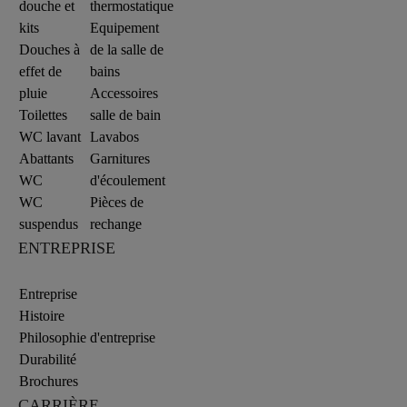
douche et
thermostatique
kits
Equipement
Douches à
de la salle de
effet de
bains
pluie
Accessoires
Toilettes
salle de bain
WC lavant
Lavabos
Abattants
Garnitures
WC
d'écoulement
WC
Pièces de
suspendus
rechange
ENTREPRISE
Entreprise
Histoire
Philosophie d'entreprise
Durabilité
Brochures
CARRIÈRE