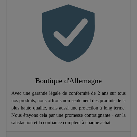
Couleur
Blanc
Système D'abaissement
Non
Automatique
Système De Fixation
Non
Rapide
Poids
1,9 Kg
Boutique d'Allemagne
Largeur
37,4 Cm
Avec une garantie légale de conformité de 2 ans sur tous
nos produits, nous offrons non seulement des produits de la
Hauteur
5,5 Cm
plus haute qualité, mais aussi une protection à long terme.
Nous étayons cela par une promesse contraignante - car la
satisfaction et la confiance comptent à chaque achat.
Longueur
46,0 Cm