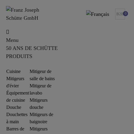
0
B2B
Menu
50 ANS DE SCHÜTTE
PRODUITS
Cuisine
Mitigeur de
Mitigeurs
salle de bains
d'évier
Mitigeur de
Équipement
lavabo
de cuisine
Mitigeurs
Douche
douche
Douchettes
Mitigeurs de
à main
baignoire
Barres de
Mitigeurs