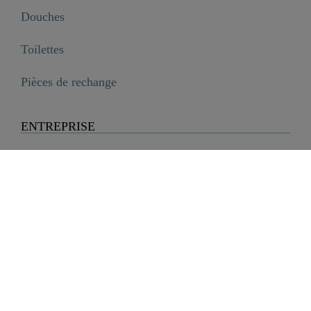
Douches
Toilettes
Pièces de rechange
ENTREPRISE
Entreprise
Histoire
Carrière
Durabilité
SCHÜTTE Group