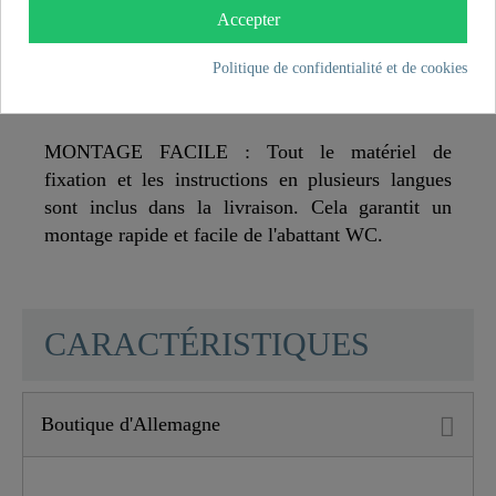
standard et à sa forme en O, le siège de WC
Accepter
s'adapte aux cuvettes de WC courantes
Politique de confidentialité et de cookies
suspendues et sur pieds (pour plus de détails sur
les dimensions, voir le schéma technique).
MONTAGE FACILE : Tout le matériel de
fixation et les instructions en plusieurs langues
sont inclus dans la livraison. Cela garantit un
montage rapide et facile de l'abattant WC.
SCHÜTTE
CARACTÉRISTIQUES
Boutique d'Allemagne
Matériau
Duroplast