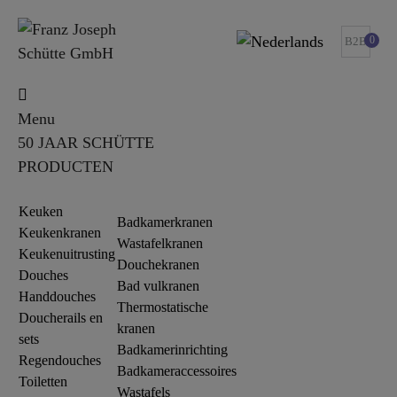
0
B2B
Menu
50 JAAR SCHÜTTE
PRODUCTEN
Keuken
Badkamerkranen
Keukenkranen
Wastafelkranen
Keukenuitrusting
Douchekranen
Douches
Bad vulkranen
Handdouches
Thermostatische
Doucherails en
kranen
sets
Badkamerinrichting
Regendouches
Badkameraccessoires
Toiletten
Wastafels