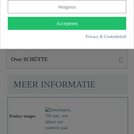
een bindende belofte - omdat tevredenheid en vertrouwen
Weigeren
tellen bij elke aankoop.
Accepteren
Productkenmerken
Privacy & Cookiebeleid
Omvang van de levering
Over SCHÜTTE
MEER INFORMATIE
Product images