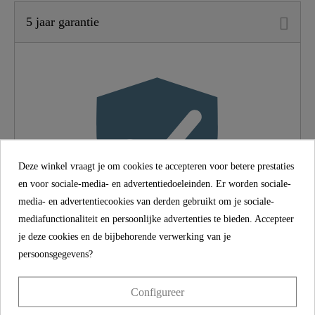
5 jaar garantie
Kleur
Roestvrij Staal
Gewicht
1,3 Kg
Deze winkel vraagt je om cookies te accepteren voor betere prestaties
en voor sociale-media- en advertentiedoeleinden. Er worden sociale-
media- en advertentiecookies van derden gebruikt om je sociale-
mediafunctionaliteit en persoonlijke advertenties te bieden. Accepteer
je deze cookies en de bijbehorende verwerking van je
5 jaar garantie
persoonsgegevens?
Met een fabrieksgarantie van 5 jaar bieden we zekerheid en
Configureer
tevredenheid op de lange termijn. We ondersteunen dit met