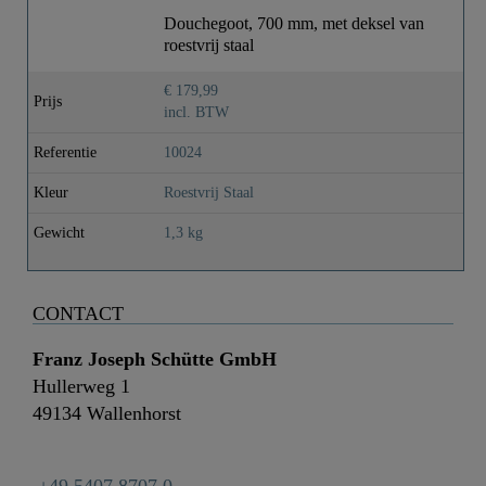
Douchegoot, 700 mm, met deksel van
roestvrij staal
€ 179,99
Prijs
incl. BTW
Referentie
10024
Kleur
Roestvrij Staal
Gewicht
1,3 kg
CONTACT
Franz Joseph Schütte GmbH
Hullerweg 1
49134 Wallenhorst
+49 5407 8707 0