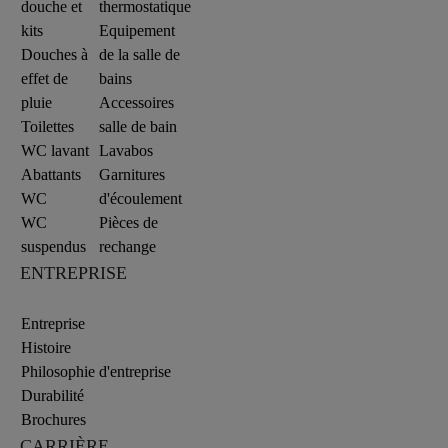
douche et
thermostatique
kits
Equipement
Douches à
de la salle de
effet de
bains
pluie
Accessoires
Toilettes
salle de bain
WC lavant
Lavabos
Abattants
Garnitures
WC
d'écoulement
WC
Pièces de
suspendus
rechange
ENTREPRISE
Entreprise
Histoire
Philosophie d'entreprise
Durabilité
Brochures
CARRIÈRE