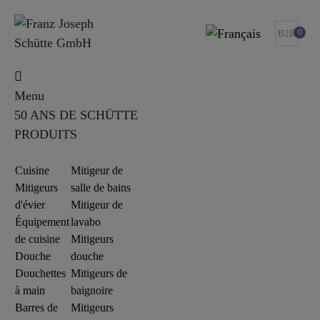
0
B2B
Menu
50 ANS DE SCHÜTTE
PRODUITS
Cuisine
Mitigeur de
Mitigeurs
salle de bains
d'évier
Mitigeur de
Équipement
lavabo
de cuisine
Mitigeurs
Douche
douche
Douchettes
Mitigeurs de
à main
baignoire
Barres de
Mitigeurs