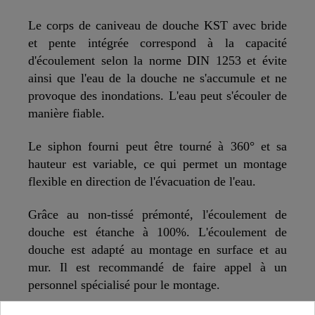
Le corps de caniveau de douche KST avec bride
et pente intégrée correspond à la capacité
d'écoulement selon la norme DIN 1253 et évite
ainsi que l'eau de la douche ne s'accumule et ne
provoque des inondations. L'eau peut s'écouler de
manière fiable.
Le siphon fourni peut être tourné à 360° et sa
hauteur est variable, ce qui permet un montage
flexible en direction de l'évacuation de l'eau.
Grâce au non-tissé prémonté, l'écoulement de
douche est étanche à 100%. L'écoulement de
douche est adapté au montage en surface et au
mur. Il est recommandé de faire appel à un
personnel spécialisé pour le montage.