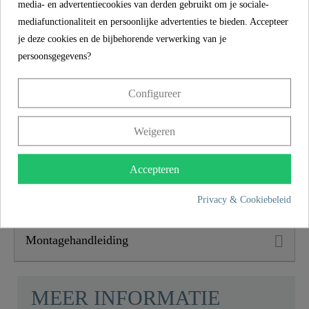
media- en advertentiecookies van derden gebruikt om je sociale-
Hoogte
25,3 Cm
mediafunctionaliteit en persoonlijke advertenties te bieden. Accepteer
5 jaar garantie
je deze cookies en de bijbehorende verwerking van je
Lengte
16,0 Cm
De SCHÜTTE fabrieksgarantie van 5 jaar (conform de
persoonsgegevens?
garantievoorwaarden) garandeert veiligheid en
tevredenheid op lange termijn. Deze bindende belofte
Configureer
benadrukt de toewijding aan vertrouwen en kwaliteit bij
elke aankoop.
Weigeren
Productkenmerken
Accepteren
Omvang van de levering
Privacy & Cookiebeleid
Montagehandleiding
MEER INFORMATIE