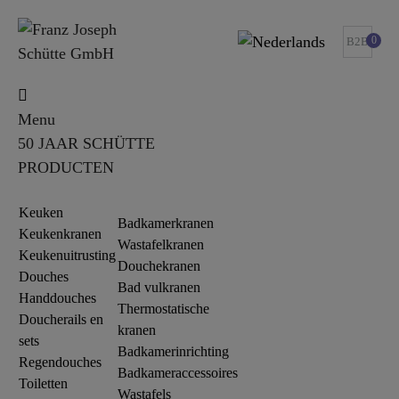
0
B2B
Menu
50 JAAR SCHÜTTE
PRODUCTEN
Keuken
Badkamerkranen
Keukenkranen
Wastafelkranen
Keukenuitrusting
Douchekranen
Douches
Bad vulkranen
Handdouches
Thermostatische
Doucherails en
kranen
sets
Badkamerinrichting
Regendouches
Badkameraccessoires
Toiletten
Wastafels