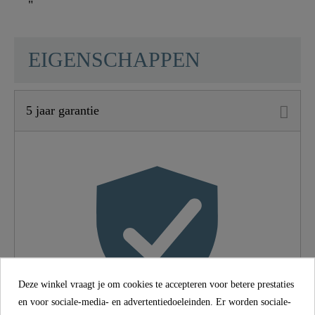
"
SCHÜTTE
EIGENSCHAPPEN
5 jaar garantie
Materiaal
UBA Messing
Kleur
Chroom
Type Verbinding
Hoge Druk
Gewicht
1,4 Kg
Breedte
14,8 Cm
Deze winkel vraagt je om cookies te accepteren voor betere prestaties
en voor sociale-media- en advertentiedoeleinden. Er worden sociale-