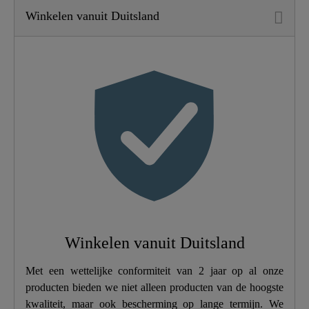
Winkelen vanuit Duitsland
Materiaal
Duroplast
Kleur
Zwart
Zacht Sluitmechanisme
Ja
Snelle Bevestiging
Ja
Gewicht
2,2 Kg
Breedte
45,0 Cm
Winkelen vanuit Duitsland
Hoogte
5,0 Cm
Met een wettelijke conformiteit van 2 jaar op al onze
producten bieden we niet alleen producten van de hoogste
Lengte
37,0 Cm
kwaliteit, maar ook bescherming op lange termijn. We