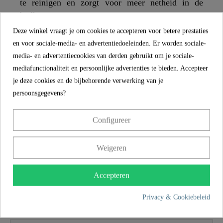
te reinigen en zorgt voor meer netheid in de
badkamer.
Deze winkel vraagt je om cookies te accepteren voor betere prestaties
UNIVERSELE VORM: Dankzij de universele
en voor sociale-media- en advertentiedoeleinden. Er worden sociale-
standaardafmetingen en de O-vorm past de wc bril
media- en advertentiecookies van derden gebruikt om je sociale-
op standaard wandclosets en staande toiletpotten
mediafunctionaliteit en persoonlijke advertenties te bieden. Accepteer
(voor details over de afmetingen, zie technische
je deze cookies en de bijbehorende verwerking van je
tekening).
persoonsgegevens?
EENVOUDIGE INSTALLATIE: Montage aan de
Configureer
bovenkant met kantelplugbevestiging en
geïllustreerde installatie-instructies voor
Weigeren
moeiteloze installatie.
Accepteren
SCHÜTTE
EIGENSCHAPPEN
Privacy & Cookiebeleid