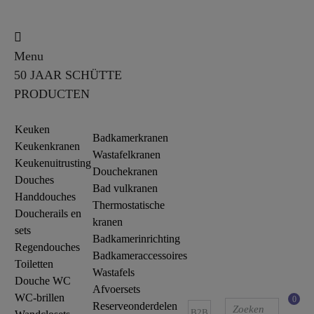
Menu
50 JAAR SCHÜTTE
PRODUCTEN
Keuken
Badkamerkranen
Keukenkranen
Wastafelkranen
Keukenuitrusting
Douchekranen
Douches
Bad vulkranen
Handdouches
Thermostatische
Doucherails en
kranen
sets
Badkamerinrichting
Regendouches
Badkameraccessoires
Toiletten
Wastafels
Douche WC
Afvoersets
WC-brillen
0
Reserveonderdelen
B2B