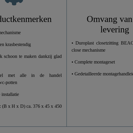
1,9 Kg
ductkenmerken
Omvang van
levering
37,6 Cm
 mechanisme
• Duroplast closetzitting BEA
j en krasbestendig
4,5 Cm
close mechanisme
k schoon te maken dankzij glad
45,0 Cm
• Complete montageset
• Gedetailleerde montagehandlei
bel met alle in de handel
wc-potten
installatie
: (B x H x D) ca. 376 x 45 x 450