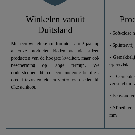
Gewicht
Winkelen vanuit
Pro
Duitsland
Breedte
• Soft-close
Met een wettelijke conformiteit van 2 jaar op
• Splintervri
Hoogte
al onze producten bieden we niet alleen
• Gemakkelij
producten van de hoogste kwaliteit, maar ook
Lengte
oppervlak
bescherming op lange termijn. We
ondersteunen dit met een bindende belofte -
• Compati
omdat tevredenheid en vertrouwen tellen bij
verkrijgbare 
elke aankoop.
• Eenvoudige 
• Afmetingen
mm