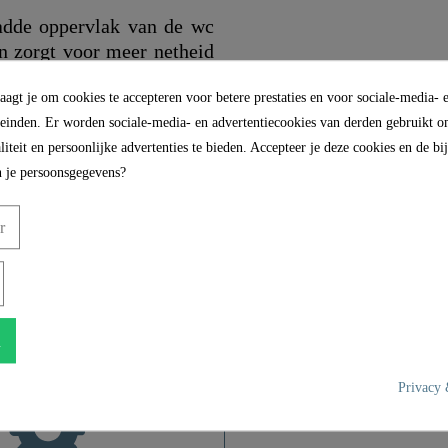
de oppervlak van de wc
en zorgt voor meer netheid
agt je om cookies te accepteren voor betere prestaties en voor sociale-media- 
leinden. Er worden sociale-media- en advertentiecookies van derden gebruikt om
iteit en persoonlijke advertenties te bieden. Accepteer je deze cookies en de b
 je persoonsgegevens?
r
Duroplast
Motiv
n
Ja
Privacy 
Geen