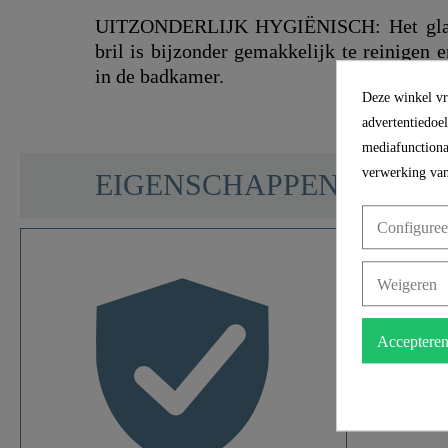
UITZONDERLIJK HYGIËNISCH: Het glad
bril is bijzonder gemakkelijk te reinigen 
in de badkamer.
Deze winkel vra
advertentiedoe
mediafunctional
SCHÜTTE
verwerking van
EIGENSCHAPPEN
Configuree
Materiaal
Weigeren
Kleur
Acceptere
Zacht Sluitmechanisme
Snelle Bevestiging