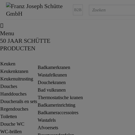
B2B
Menu
50 JAAR SCHÜTTE
PRODUCTEN
Keuken
Badkamerkranen
Keukenkranen
Wastafelkranen
Keukenuitrusting
Douchekranen
Douches
Bad vulkranen
Handdouches
Thermostatische kranen
Doucherails en sets
Badkamerinrichting
Regendouches
Badkameraccessoires
Toiletten
Wastafels
Douche WC
Afvoersets
WC-brillen