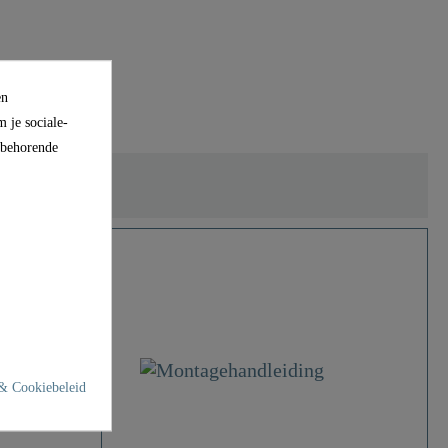
en
 je sociale-
ijbehorende
& Cookiebeleid