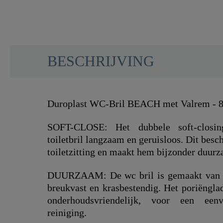
BESCHRIJVING
Duroplast WC-Bril BEACH met Valrem - 
SOFT-CLOSE: Het dubbele soft-closi
toiletbril langzaam en geruisloos. Dit bes
toiletzitting en maakt hem bijzonder duur
DUURZAAM: De wc bril is gemaakt van s
breukvast en krasbestendig. Het poriëngla
onderhoudsvriendelijk, voor een een
reiniging.