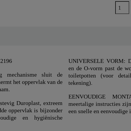
82196
UNIVERSELE VORM: Dank
en de O-vorm past de wc 
ng mechanisme sluit de
toiletpotten (voor deta
chermt het oppervlak van de
tekening).
zaam.
EENVOUDIGE MONTAGE
tevig Duroplast, extreem
meertalige instructies zij
dde oppervlak is bijzonder
een snelle en eenvoudige i
voudige en hygiënische