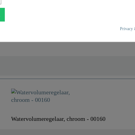
n
0160
Privacy 
Kunststoff Mit Messingei
Chroom
0,0 Kg
Watervolumeregelaar, chroom - 00160