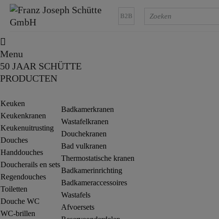
B2B
Menu
50 JAAR SCHÜTTE
PRODUCTEN
Keuken
Badkamerkranen
Keukenkranen
Wastafelkranen
Keukenuitrusting
Douchekranen
Douches
Bad vulkranen
Handdouches
Thermostatische kranen
Doucherails en sets
Badkamerinrichting
Regendouches
Badkameraccessoires
Toiletten
Wastafels
Douche WC
Afvoersets
WC-brillen