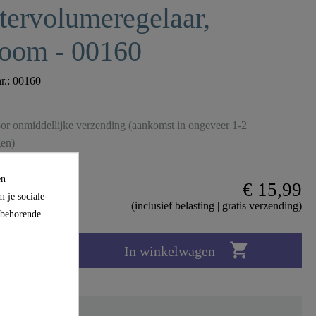
ervolumeregelaar,
room - 00160
nr.:
00160
or onmiddellijke verzending (aankomst in ongeveer 1-2
en)
en
€ 15,99
 je sociale-
(inclusief belasting | gratis verzending)
ijbehorende

In winkelwagen