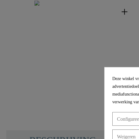
Deze winkel vra
advertentiedoe
mediafunctional
verwerking van
Configuree
Weigeren