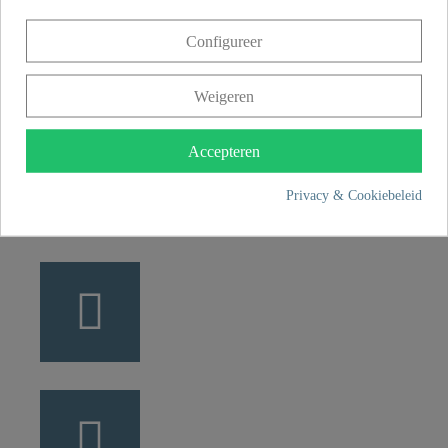
Franz Joseph Schütte GmbH
Configureer
Hullerweg 1
49134 Wallenhorst
Weigeren
+49 5407 8707 0
Accepteren
+49 5407 8707 777
info@fjschuette.com
Privacy & Cookiebeleid