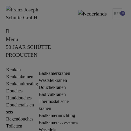
0
B2B
Menu
50 JAAR SCHÜTTE
PRODUCTEN
Keuken
Badkamerkranen
Keukenkranen
Wastafelkranen
Keukenuitrusting
Douchekranen
Douches
Bad vulkranen
Handdouches
Thermostatische
Doucherails en
kranen
sets
Badkamerinrichting
Regendouches
Badkameraccessoires
Toiletten
Wastafels