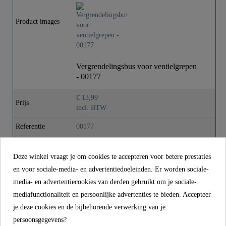
Gewicht
0,0 Kg
Product images
Lengte
1,6 Cm
Vergrendelingsbus voor ventielgrepen
- 00177
€ 13,99
Prijs
incl. BTW
Referentie
00177
Kleur
Wit
Deze winkel vraagt je om cookies te accepteren voor betere prestaties
Gewicht
0,0 kg
en voor sociale-media- en advertentiedoeleinden. Er worden sociale-
media- en advertentiecookies van derden gebruikt om je sociale-
Lengte
1,6 cm
mediafunctionaliteit en persoonlijke advertenties te bieden. Accepteer
je deze cookies en de bijbehorende verwerking van je
CONTACT
persoonsgegevens?