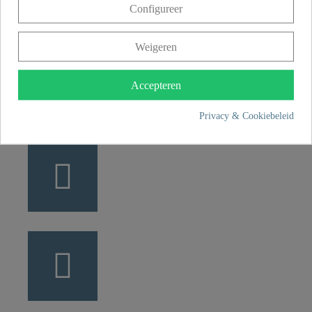
Configureer
49134 Wallenhorst
Weigeren
+49 5407 8707 0
+49 5407 8707 777
Accepteren
info@fjschuette.com
Privacy & Cookiebeleid