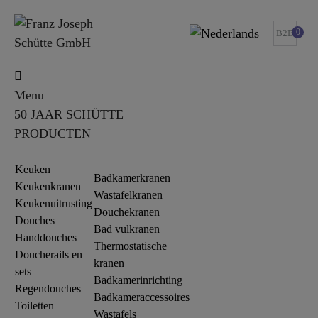
0
B2B
Menu
50 JAAR SCHÜTTE
PRODUCTEN
Keuken
Badkamerkranen
Keukenkranen
Wastafelkranen
Keukenuitrusting
Douchekranen
Douches
Bad vulkranen
Handdouches
Thermostatische
Doucherails en
kranen
sets
Badkamerinrichting
Regendouches
Badkameraccessoires
Toiletten
Wastafels