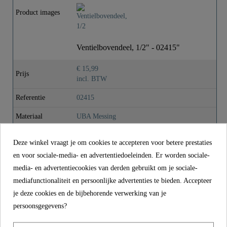
Product images
Gewicht
0,0 Kg
Lengte
4,3 Cm
Ventielbovendeel, 1/2" - 02415"
€ 15,99
Prijs
incl. BTW
Referentie
02415
Materiaal
UBA Messing
Gewicht
0,0 kg
Deze winkel vraagt je om cookies te accepteren voor betere prestaties
Lengte
4,3 cm
en voor sociale-media- en advertentiedoeleinden. Er worden sociale-
media- en advertentiecookies van derden gebruikt om je sociale-
mediafunctionaliteit en persoonlijke advertenties te bieden. Accepteer
CONTACT
je deze cookies en de bijbehorende verwerking van je
persoonsgegevens?
Franz Joseph Schütte GmbH
Hullerweg 1