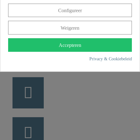
Franz Joseph Schütte GmbH
Configureer
Hullerweg 1
49134 Wallenhorst
Weigeren
+49 5407 8707 0
Accepteren
+49 5407 8707 777
info@fjschuette.com
Privacy & Cookiebeleid