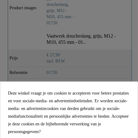
Gewicht
0,0 Kg
Product images
Lengte
45,5 Cm
Vaatwerk doucheslang, grijs, M12 -
M10, 455 mm - 01..
€ 27,99
Prijs
incl. BTW
Referentie
01720
Kleur
Grijs
Deze winkel vraagt je om cookies te accepteren voor betere prestaties
Gewicht
0,0 kg
en voor sociale-media- en advertentiedoeleinden. Er worden sociale-
Lengte
45,5 cm
media- en advertentiecookies van derden gebruikt om je sociale-
mediafunctionaliteit en persoonlijke advertenties te bieden. Accepteer
je deze cookies en de bijbehorende verwerking van je
CONTACT
persoonsgegevens?