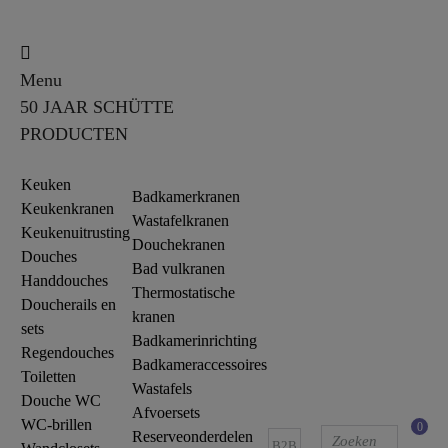
Menu
50 JAAR SCHÜTTE
PRODUCTEN
Keuken
Badkamerkranen
Keukenkranen
Wastafelkranen
Keukenuitrusting
Douchekranen
Douches
Bad vulkranen
Handdouches
Thermostatische
Doucherails en
kranen
sets
Badkamerinrichting
Regendouches
Badkameraccessoires
Toiletten
Wastafels
Douche WC
Afvoersets
WC-brillen
0
Reserveonderdelen
B2B