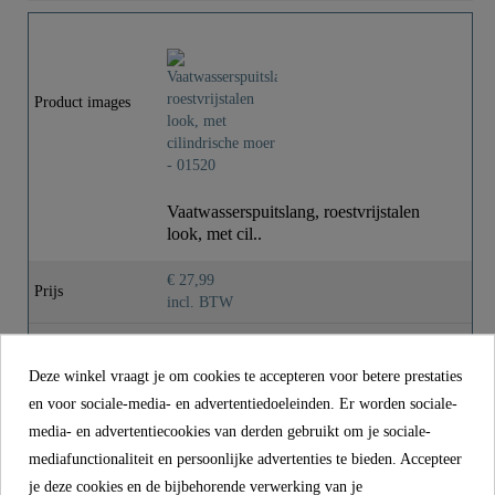
Kleur
Roestvrij Staal Look
Gewicht
0,1 Kg
Product images
Lengte
53,0 Cm
Vaatwasserspuitslang, roestvrijstalen
look, met cil..
€ 27,99
Prijs
incl. BTW
Referentie
01520
Deze winkel vraagt je om cookies te accepteren voor betere prestaties
Kleur
Roestvrij Staal Look
en voor sociale-media- en advertentiedoeleinden. Er worden sociale-
Gewicht
0,1 kg
media- en advertentiecookies van derden gebruikt om je sociale-
mediafunctionaliteit en persoonlijke advertenties te bieden. Accepteer
Lengte
53,0 cm
je deze cookies en de bijbehorende verwerking van je