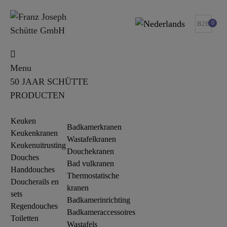
0
B2B
Menu
50 JAAR SCHÜTTE
PRODUCTEN
Keuken
Badkamerkranen
Keukenkranen
Wastafelkranen
Keukenuitrusting
Douchekranen
Douches
Bad vulkranen
Handdouches
Thermostatische
Doucherails en
kranen
sets
Badkamerinrichting
Regendouches
Badkameraccessoires
Toiletten
Wastafels