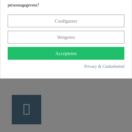
persoonsgegevens?
CONTACT
Configureer
Franz Joseph Schütte GmbH
Hullerweg 1
Weigeren
49134 Wallenhorst
Accepteren
+49 5407 8707 0
Privacy & Cookiebeleid
+49 5407 8707 777
info@fjschuette.com