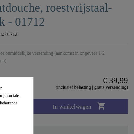
tdouche, roestvrijstaal-
k - 01712
nr.:
01712
or onmiddellijke verzending (aankomst in ongeveer 1-2
en)
€ 39,99
(inclusief belasting | gratis verzending)
en
 je sociale-
ijbehorende

In winkelwagen