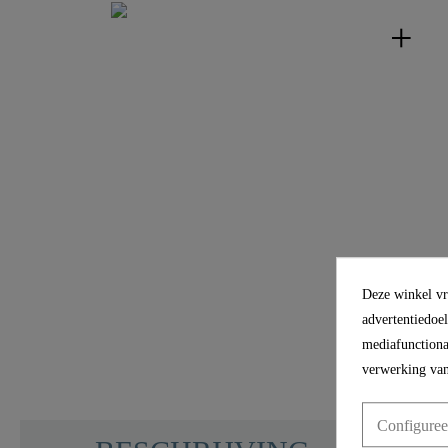
Deze winkel vra
advertentiedoe
mediafunctional
verwerking van
Configuree