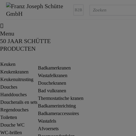
B2B
Menu
50 JAAR SCHÜTTE
PRODUCTEN
Keuken
Badkamerkranen
Keukenkranen
Wastafelkranen
Keukenuitrusting
Douchekranen
Douches
Bad vulkranen
Handdouches
Thermostatische kranen
Doucherails en sets
Badkamerinrichting
Regendouches
Badkameraccessoires
Toiletten
Wastafels
Douche WC
Afvoersets
WC-brillen