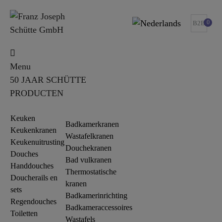
0
B2B
Menu
50 JAAR SCHÜTTE
PRODUCTEN
Keuken
Badkamerkranen
Keukenkranen
Wastafelkranen
Keukenuitrusting
Douchekranen
Douches
Bad vulkranen
Handdouches
Thermostatische
Doucherails en
kranen
sets
Badkamerinrichting
Regendouches
Badkameraccessoires
Toiletten
Wastafels