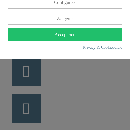
Configureer
49134 Wallenhorst
Weigeren
+49 5407 8707 0
+49 5407 8707 777
Accepteren
info@fjschuette.com
Privacy & Cookiebeleid