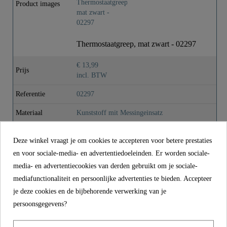
Product images
Kleur
Mat Zwart
Thermostaatgreep, mat zwart - 02297
Gewicht
0,0 Kg
€ 13,99
Prijs
incl. BTW
Referentie
02297
Materiaal
Kunststoff mit Messingeinsatz
Kleur
Mat Zwart
Deze winkel vraagt je om cookies te accepteren voor betere prestaties
Gewicht
0,0 kg
en voor sociale-media- en advertentiedoeleinden. Er worden sociale-
media- en advertentiecookies van derden gebruikt om je sociale-
mediafunctionaliteit en persoonlijke advertenties te bieden. Accepteer
CONTACT
je deze cookies en de bijbehorende verwerking van je
persoonsgegevens?
Franz Joseph Schütte GmbH
Hullerweg 1