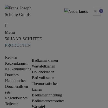
0
B2B
Menu
50 JAAR SCHÜTTE
PRODUCTEN
Keuken
Badkamerkranen
Keukenkranen
Wastafelkranen
Keukenuitrusting
Douchekranen
Douches
Bad vulkranen
Handdouches
Thermostatische
Doucherails en
kranen
sets
Badkamerinrichting
Regendouches
Badkameraccessoires
Toiletten
Wastafels