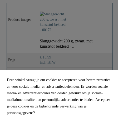
Kleur
Zwart
Gewicht
0,0 Kg
Product images
Slanggewicht 200 g, zwart, met
kunststof bekleed - ..
€ 15,99
Prijs
incl. BTW
Referentie
00172
Deze winkel vraagt je om cookies te accepteren voor betere prestaties
Kleur
Zwart
en voor sociale-media- en advertentiedoeleinden. Er worden sociale-
Gewicht
0,0 kg
media- en advertentiecookies van derden gebruikt om je sociale-
mediafunctionaliteit en persoonlijke advertenties te bieden. Accepteer
je deze cookies en de bijbehorende verwerking van je
CONTACT
persoonsgegevens?