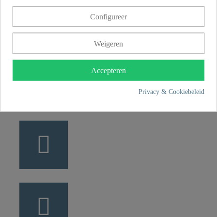
Franz Joseph Schütte GmbH
Configureer
Hullerweg 1
49134 Wallenhorst
Weigeren
+49 5407 8707 0
Accepteren
+49 5407 8707 777
info@fjschuette.com
Privacy & Cookiebeleid