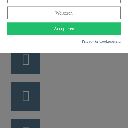
+49 5407 8707 0
Weigeren
+49 5407 8707 777
info@fjschuette.com
Accepteren
Privacy & Cookiebeleid