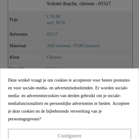
Schotel douche, chroom - 01517
Gewicht
0,1 Kg
€ 39,99
Prijs
incl. BTW
Lengte
10,6 Cm
Referentie
01517
Materiaal
ABS (buiten) / POM (binnen)
Kleur
Chroom
Gewicht
0,1 kg
Deze winkel vraagt je om cookies te accepteren voor betere prestaties
Lengte
10,6 cm
en voor sociale-media- en advertentiedoeleinden. Er worden sociale-
media- en advertentiecookies van derden gebruikt om je sociale-
CONTACT
mediafunctionaliteit en persoonlijke advertenties te bieden. Accepteer
je deze cookies en de bijbehorende verwerking van je
Franz Joseph Schütte GmbH
persoonsgegevens?
Hullerweg 1
49134 Wallenhorst
Configureer