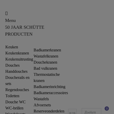
Menu
50 JAAR SCHÜTTE
PRODUCTEN
Keuken
Badkamerkranen
Keukenkranen
Wastafelkranen
Keukenuitrusting
Douchekranen
Douches
Bad vulkranen
Handdouches
Thermostatische
Doucherails en
kranen
sets
Badkamerinrichting
Regendouches
Badkameraccessoires
Toiletten
Wastafels
Douche WC
Afvoersets
WC-brillen
0
Reserveonderdelen
B2B