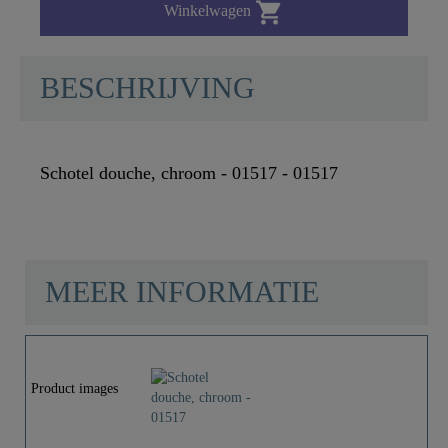

Winkelwagen
BESCHRIJVING
Schotel douche, chroom - 01517 - 01517
MEER INFORMATIE
Materiaal
ABS (buiten) / POM
(binnen)
Product images
Kleur
Chroom