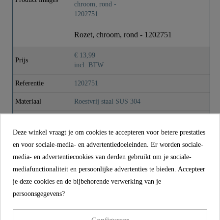
Kleur
Chroom
Rozet, chroom, rond - 1202751
Gewicht
0,0 Kg
€ 13,99
Prijs
incl. BTW
Referentie
1202751
Materiaal
Roestvrij staal SUS 304
Kleur
Chroom
Deze winkel vraagt je om cookies te accepteren voor betere prestaties
Gewicht
0,0 kg
en voor sociale-media- en advertentiedoeleinden. Er worden sociale-
media- en advertentiecookies van derden gebruikt om je sociale-
mediafunctionaliteit en persoonlijke advertenties te bieden. Accepteer
CONTACT
je deze cookies en de bijbehorende verwerking van je
persoonsgegevens?
Franz Joseph Schütte GmbH
Hullerweg 1
49134 Wallenhorst