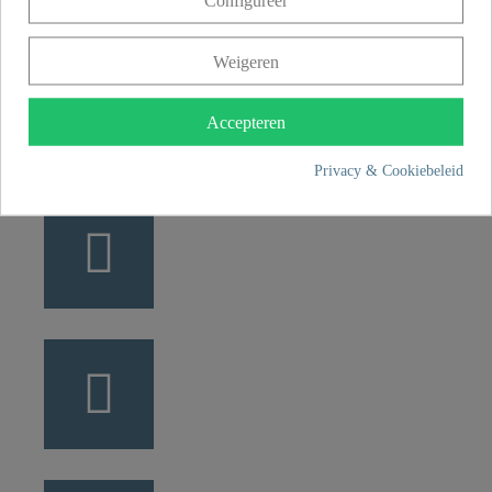
Configureer
Weigeren
+49 5407 8707 0
+49 5407 8707 777
Accepteren
info@fjschuette.com
Privacy & Cookiebeleid