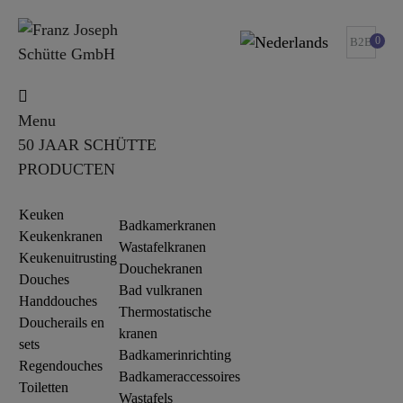
0
B2B
Menu
50 JAAR SCHÜTTE
PRODUCTEN
Keuken
Badkamerkranen
Keukenkranen
Wastafelkranen
Keukenuitrusting
Douchekranen
Douches
Bad vulkranen
Handdouches
Thermostatische
Doucherails en
kranen
sets
Badkamerinrichting
Regendouches
Badkameraccessoires
Toiletten
Wastafels